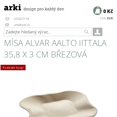
0 Kč
CZK
EUR
603207178
arki@arki.cz
MÍSA ALVAR AALTO IITTALA
35,8 X 3 CM BŘEZOVÁ
Poslední kusy!