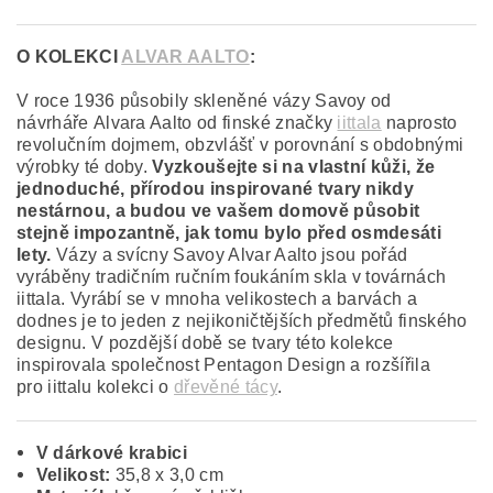
O KOLEKCI
ALVAR AALTO
:
V roce 1936 působily skleněné vázy Savoy od
návrháře Alvara Aalto od finské značky
iittala
naprosto
revolučním dojmem, obzvlášť v porovnání s obdobnými
výrobky té doby.
Vyzkoušejte si na vlastní kůži, že
jednoduché, přírodou inspirované tvary nikdy
nestárnou, a budou ve vašem domově působit
stejně impozantně, jak tomu bylo před osmdesáti
lety.
Vázy a svícny Savoy Alvar Aalto jsou pořád
vyráběny tradičním ručním foukáním skla v továrnách
iittala. Vyrábí se v mnoha velikostech a barvách a
dodnes je to jeden z nejikoničtějších předmětů finského
designu. V pozdější době se tvary této kolekce
inspirovala společnost Pentagon Design a rozšířila
pro iittalu kolekci o
dřevěné tácy
.
V dárkové krabici
Velikost:
35,8 x 3,0 cm