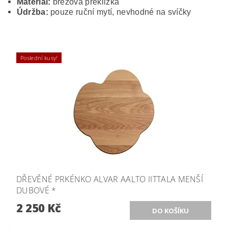
Materiál:
březová překližka
Údržba:
pouze ruční mytí, nevhodné na svíčky
Poslední kusy!
DŘEVĚNÉ PRKÉNKO ALVAR AALTO IITTALA MENŠÍ
DUBOVÉ *
2 250 Kč