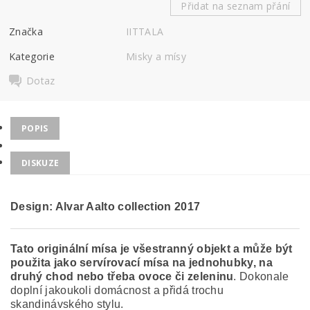
Přidat na seznam přání
Značka
IITTALA
Kategorie
Misky a mísy
Dotaz
POPIS
DISKUZE
Design: Alvar Aalto collection
2017
Tato originální m
ísa je všestranný objekt a může být
použita jako servírovací mísa na jednohubky, na
druhý chod nebo třeba ovoce či zeleninu
. Dokonale
doplní jakoukoli domácnost a přidá trochu
skandinávského stylu.