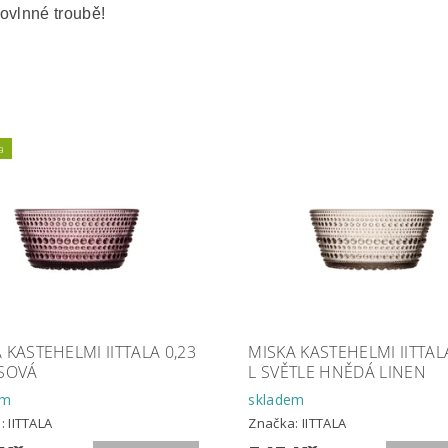
ovlnné troubě!
a
 KASTEHELMI IITTALA 0,23
MISKA KASTEHELMI IITTAL
ESOVÁ
L SVĚTLE HNĚDÁ LINEN
em
skladem
a:
IITTALA
Značka:
IITTALA