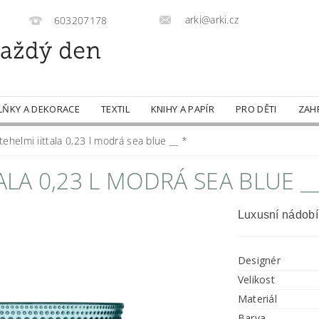
arki@arki.cz
603207178
LŇKY A DEKORACE
TEXTIL
KNIHY A PAPÍR
PRO DĚTI
ZAH
ehelmi iittala 0,23 l modrá sea blue __ *
ALA 0,23 L MODRÁ SEA BLUE __
Luxusní nádobí
Designér
Velikost
Materiál
Barva