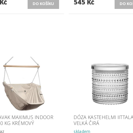
 Kč
545 Kč
AVAK MAXIMUS INDOOR
DÓZA KASTEHELMI IITTAL
40 KG KRÉMOVÝ
VELKÁ ČIRÁ
az
skladem