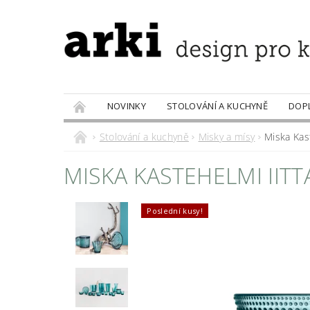
NOVINKY
STOLOVÁNÍ A KUCHYNĚ
DOP
PRODÁVANÉ ZNAČKY
DOBROTY
Stolování a kuchyně
Misky a mísy
Miska Kast
MISKA KASTEHELMI IITT
Poslední kusy!