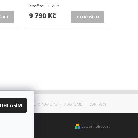
Značka:
IITTALA
9 790 Kč
ODSTOUPENÍ
|
VŠE O NÁKUPU
|
KDO JSME
|
KONTAKT
UHLASÍM
Vytvořil Shoptet