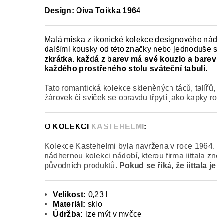
Design: Oiva Toikka 1964
Malá miska z ikonické kolekce designového nád
dalšími kousky od této značky nebo jednoduše s
zkrátka, každá z barev má své kouzlo a barev
každého prostřeného stolu sváteční tabuli.
Tato romantická kolekce skleněných táců, talířů, 
žárovek či svíček se opravdu třpytí jako kapky r
O KOLEKCI
KASTEHELMI
:
Kolekce Kastehelmi byla navržena v roce 1964. D
nádhernou kolekci nádobí, kterou firma iittala z
původních produktů.
Pokud se říká, že iittala 
Velikost:
0,23 l
Materiál:
sklo
Údržba:
lze mýt v myčce