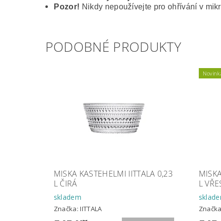
Pozor!
Nikdy nepoužívejte pro ohřívání v mikr
PODOBNÉ PRODUKTY
Novink
MISKA KASTEHELMI IITTALA 0,23
MISKA
L ČIRÁ
L VŘ
skladem
sklad
Značka:
IITTALA
Značk