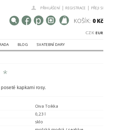
|
|
PŘIHLÁŠENÍ
REGISTRACE
PŘEJI SI
KOŠÍK:
0 Kč
CZK
EUR
RADA
BLOG
SVATEBNÍ DARY
 *
 poseté kapkami rosy.
Oiva Toikka
0,23 l
sklo
mořská modrá / seablue