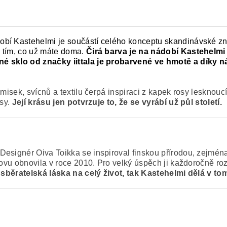
obí Kastehelmi je součástí celého konceptu skandinávské z
 tím, co už máte doma.
Čirá barva je na nádobí Kastehelmi 
né sklo od značky iittala je probarvené ve hmotě a díky
misek, svícnů a textilu čerpá inspiraci z kapek rosy lesknoucí
osy.
Její krásu jen potvrzuje to, že se vyrábí už půl století.
esignér Oiva Toikka se inspiroval finskou přírodou, zejména
novu obnovila v roce 2010. Pro velký úspěch ji každoročně ro
je sběratelská láska na celý život, tak Kastehelmi dělá v