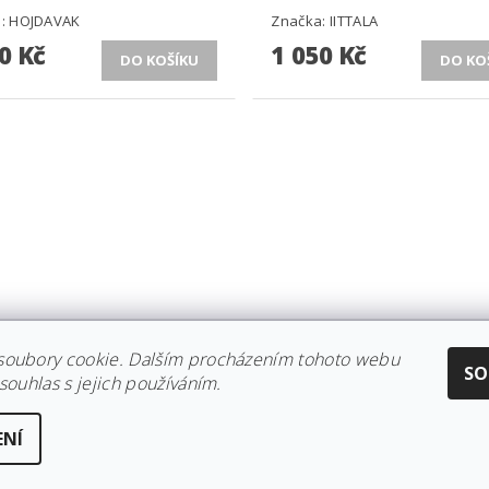
a:
HOJDAVAK
Značka:
IITTALA
0 Kč
1 050 Kč
soubory cookie. Dalším procházením tohoto webu
CE IITTALA
|
KOLEKCE STELTON
|
DISTRIBUCE IITTALA
|
REKLAMACE/
SO
souhlas s jejich používáním.
ENÍ