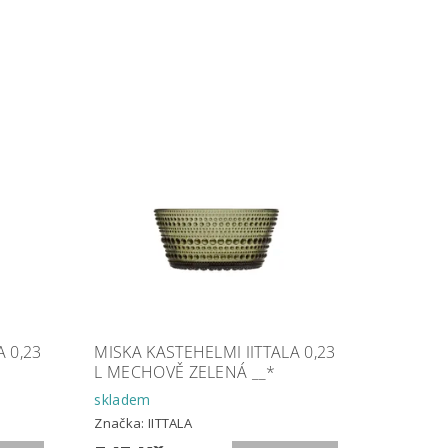
A 0,23
MISKA KASTEHELMI IITTALA 0,23
L MECHOVĚ ZELENÁ __*
skladem
Značka:
IITTALA