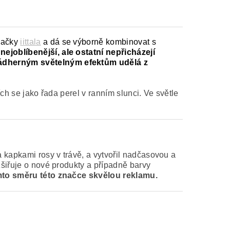
načky
iittala
a dá se výborně kombinovat s
nejoblíbenější, ale ostatní nepřicházejí
 nádherným světelným efektům udělá z
ch se jako řada perel v ranním slunci. Ve světle
 kapkami rosy v trávě, a vytvořil nadčasovou a
zšiřuje o nové produkty a případně barvy
 tomto směru této značce skvělou reklamu.