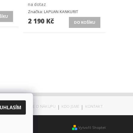
na dotaz
Značka:
LAPUAN KANKURIT
2 190 Kč
ODSTOUPENÍ
|
VŠE O NÁKUPU
|
KDO JSME
|
KONTAKT
UHLASÍM
Vytvořil Shoptet