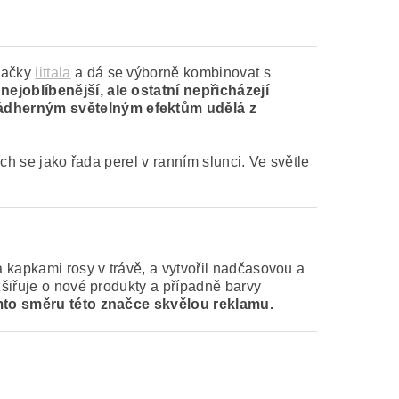
načky
iittala
a dá se výborně kombinovat s
nejoblíbenější, ale ostatní nepřicházejí
 nádherným světelným efektům udělá z
ch se jako řada perel v ranním slunci. Ve světle
 kapkami rosy v trávě, a vytvořil nadčasovou a
zšiřuje o nové produkty a případně barvy
 tomto směru této značce skvělou reklamu.