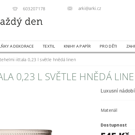
arki@arki.cz
603207178
LŇKY A DEKORACE
TEXTIL
KNIHY A PAPÍR
PRO DĚTI
ZAH
ehelmi iittala 0,23 l světle hnědá linen
ALA 0,23 L SVĚTLE HNĚDÁ LIN
Luxusní nádobí
Materiál
Dostupnost