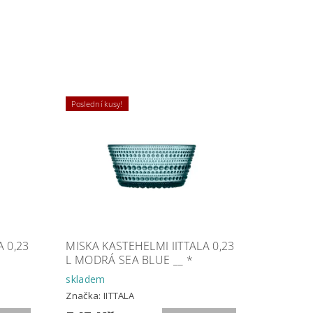
Poslední kusy!
A 0,23
MISKA KASTEHELMI IITTALA 0,23
L MODRÁ SEA BLUE __ *
skladem
Značka:
IITTALA