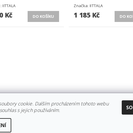
a:
IITTALA
Značka:
IITTALA
0 Kč
1 185 Kč
soubory cookie. Dalším procházením tohoto webu
CE IITTALA
|
KOLEKCE STELTON
|
DISTRIBUCE IITTALA
|
REKLAMACE/
SO
souhlas s jejich používáním.
ENÍ