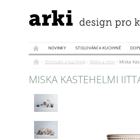
NOVINKY
STOLOVÁNÍ A KUCHYNĚ
DOP
PRODÁVANÉ ZNAČKY
DOBROTY
Stolování a kuchyně
Misky a mísy
Miska Kast
MISKA KASTEHELMI IITT