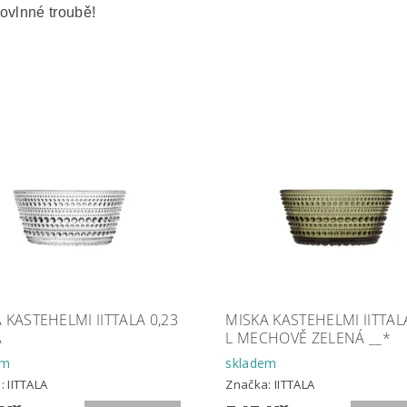
ovlnné troubě!
 KASTEHELMI IITTALA 0,23
MISKA KASTEHELMI IITTAL
Á
L MECHOVĚ ZELENÁ __*
em
skladem
a:
IITTALA
Značka:
IITTALA