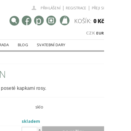
|
|
PŘIHLÁŠENÍ
REGISTRACE
PŘEJI SI
KOŠÍK:
0 Kč
CZK
EUR
RADA
BLOG
SVATEBNÍ DARY
EN
 poseté kapkami rosy.
sklo
skladem