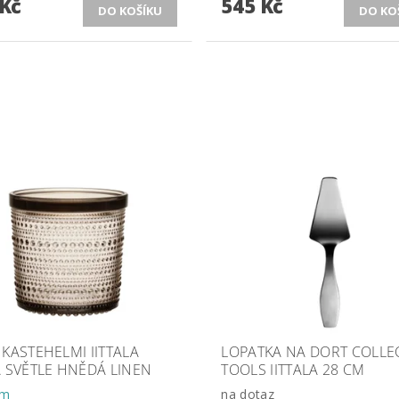
 Kč
545 Kč
KASTEHELMI IITTALA
LOPATKA NA DORT COLLE
 SVĚTLE HNĚDÁ LINEN
TOOLS IITTALA 28 CM
em
na dotaz