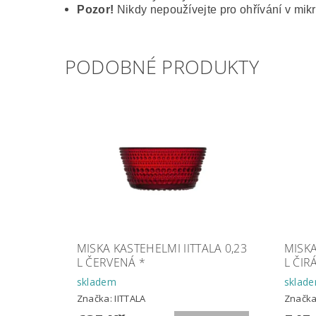
Pozor!
Nikdy nepoužívejte pro ohřívání v mikr
PODOBNÉ PRODUKTY
MISKA KASTEHELMI IITTALA 0,23
MISKA
L ČERVENÁ *
L ČIR
skladem
sklad
Značka:
IITTALA
Značk