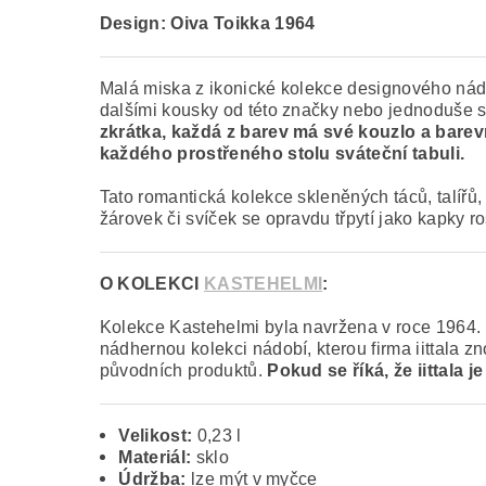
Design: Oiva Toikka 1964
Malá miska z ikonické kolekce designového nád
dalšími kousky od této značky nebo jednoduše s
zkrátka, každá z barev má své kouzlo a barev
každého prostřeného stolu sváteční tabuli.
Tato romantická kolekce skleněných táců, talířů, 
žárovek či svíček se opravdu třpytí jako kapky r
O KOLEKCI
KASTEHELMI
:
Kolekce Kastehelmi byla navržena v roce 1964. D
nádhernou kolekci nádobí, kterou firma iittala z
původních produktů.
Pokud se říká, že iittala 
Velikost:
0,23 l
Materiál:
sklo
Údržba:
lze mýt v myčce