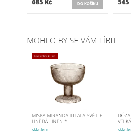
685 Kč
545
MOHLO BY SE VÁM LÍBIT
Poslední kusy!
MISKA MIRANDA IITTALA SVĚTLE
DÓZA 
HNĚDÁ LINEN *
VELKÁ
skladem
sklad