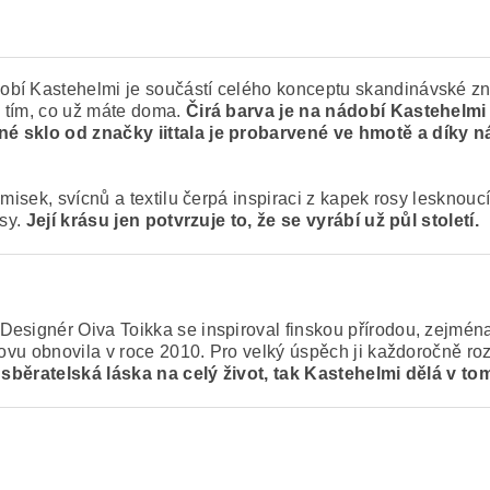
obí Kastehelmi je součástí celého konceptu skandinávské z
 tím, co už máte doma.
Čirá barva je na nádobí Kastehelmi 
né sklo od značky iittala je probarvené ve hmotě a díky
misek, svícnů a textilu čerpá inspiraci z kapek rosy lesknoucí
osy.
Její krásu jen potvrzuje to, že se vyrábí už půl století.
esignér Oiva Toikka se inspiroval finskou přírodou, zejména
novu obnovila v roce 2010. Pro velký úspěch ji každoročně ro
je sběratelská láska na celý život, tak Kastehelmi dělá v