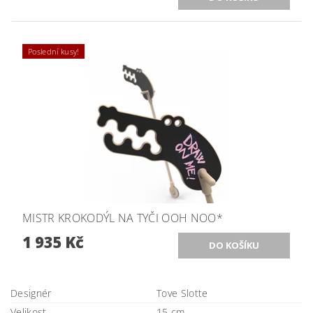
Poslední kusy!
MISTR KROKODÝL NA TYČI OOH NOO*
1 935 Kč
Designér
Tove Slotte
Velikost
15 cm