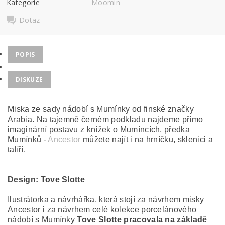
Kategorie
Moomin
Dotaz
POPIS
DISKUZE
Miska ze sady nádobí s Mumínky od finské značky
Arabia. Na tajemně černém podkladu najdeme přímo
imaginární postavu z knížek o Mumíncích, předka
Mumínků -
Ancestor
můžete najít i na hrníčku, sklenici a
talíři.
Design:
Tove Slotte
Ilustrátorka a návrhářka, která stojí za návrhem misky
Ancestor i za návrhem celé kolekce porcelánového
nádobí s Mumínky
Tove Slotte pracovala na základě