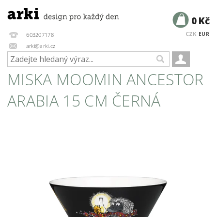
0 Kč
CZK
EUR
603207178
arki@arki.cz
MISKA MOOMIN ANCESTOR
ARABIA 15 CM ČERNÁ