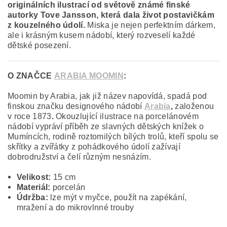
originálních ilustrací od světově známé finské
autorky Tove Jansson, která dala život postavičkám
z kouzelného údolí.
Miska je nejen perfektním dárkem,
ale i krásným kusem nádobí, který rozveselí každé
dětské posezení.
O ZNAČCE
ARABIA MOOMIN
:
Moomin by Arabia, jak již název napovídá, spadá pod
finskou značku designového nádobí
Arabia
,
založenou
v roce 1873
.
Okouzlující ilustrace na porcelánovém
nádobí vypráví příběh ze slavných dětských knížek o
Mumíncích, rodině roztomilých bílých trolů, kteří spolu se
skřítky a zvířátky z pohádkového údolí zažívají
dobrodružství a čelí různým nesnázím.
Velikost:
15 cm
Materiál:
porcelán
Údržba:
lze mýt v myčce, použít na zapékání,
mražení a do mikrovlnné trouby