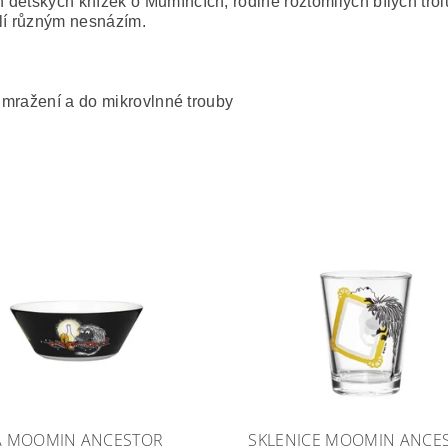
ětských knížek o Mumíncích, rodině roztomilých bílých trolů, 
elí různým nesnázím.
 mražení a do mikrovlnné trouby
A MOOMIN ANCESTOR
SKLENICE MOOMIN ANCE