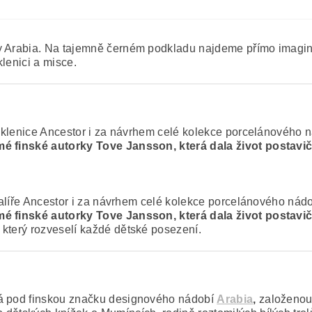
ky Arabia. Na tajemně černém podkladu najdeme přímo imagin
klenici a misce.
em sklenice Ancestor i za návrhem celé kolekce porcelánového
ámé finské autorky Tove Jansson, která dala život postav
m talíře Ancestor i za návrhem celé kolekce porcelánového ná
ámé finské autorky Tove Jansson, která dala život postav
 který rozveselí každé dětské posezení.
dá pod finskou značku designového nádobí
Arabia
,
založenou