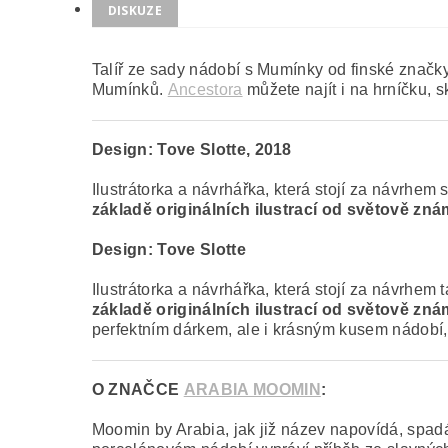
DISKUZE
Talíř ze sady nádobí s Mumínky od finské znač
Mumínků.
Ancestora
můžete najít i na hrníčku, s
Design:
Tove Slotte, 2018
Ilustrátorka a návrhářka, která stojí za návrh
základě originálních ilustrací od světově zn
Design:
Tove Slotte
Ilustrátorka a návrhářka, která stojí za návrhe
základě originálních ilustrací od světově zn
perfektním dárkem, ale i krásným kusem nádobí,
O ZNAČCE
ARABIA MOOMIN
:
Moomin by Arabia, jak již název napovídá, spa