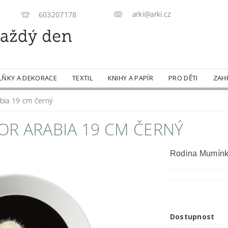
arki@arki.cz
603207178
LŇKY A DEKORACE
TEXTIL
KNIHY A PAPÍR
PRO DĚTI
ZAH
bia 19 cm černý
OR ARABIA 19 CM ČERNÝ
Rodina Mumínků
Dostupnost