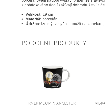
porcelánovém nádobí vypráví příběh ze slavných d
z pohádkového údolí zažívají dobrodružství a č
Velikost:
19 cm
Materiál:
porcelán
Údržba:
lze mýt v myčce, použít na zapékání,
PODOBNÉ PRODUKTY
HRNEK MOOMIN ANCESTOR
MISK