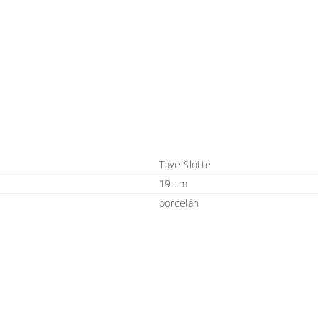
Tove Slotte
19 cm
porcelán