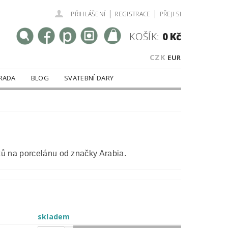
|
|
PŘIHLÁŠENÍ
REGISTRACE
PŘEJI SI
KOŠÍK:
0 Kč
CZK
EUR
RADA
BLOG
SVATEBNÍ DARY
 na porcelánu od značky Arabia.
skladem