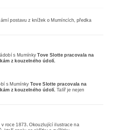
ární postavu z knížek o Mumíncích, předka
 nádobí s Mumínky
Tove Slotte pracovala na
ičkám z kouzelného údolí.
dobí s Mumínky
Tove Slotte pracovala na
ičkám z kouzelného údolí.
Talíř je nejen
 v roce 1873
.
Okouzlující ilustrace na