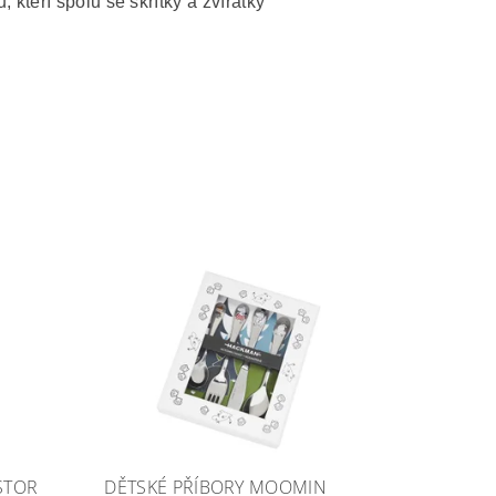
kteří spolu se skřítky a zvířátky
STOR
DĚTSKÉ PŘÍBORY MOOMIN