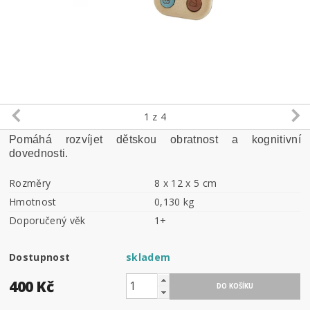
1
z 4
Pomáhá rozvíjet dětskou obratnost a kognitivní
dovednosti.
Rozměry
8 x 12 x 5 cm
Hmotnost
0,130 kg
Doporučený věk
1+
Dostupnost
skladem
400 Kč