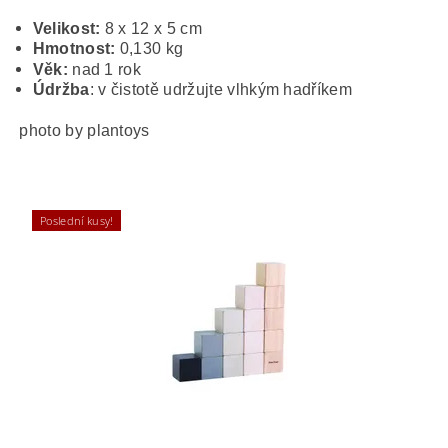
Velikost:
8 x 12 x 5 cm
Hmotnost:
0,130 kg
Věk:
nad 1 rok
Údržba
: v čistotě udržujte vlhkým hadříkem
photo by plantoys
Poslední kusy!