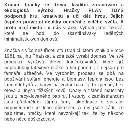
Krásné hračky ze dřeva, kvalitní zpracování a
ekologická výroba. Hračky PLAN TOYS
podporují hru, kreativitu a učí děti hrou. Jejich
úspěch potvrzují desítky ocenění z celého světa. A
proto mají místo i u nás v arki.
Vybrali jsme takové,
které se hodí do skandinávsky laděných
minimalistických domovů.
Značka s více než třicetiletou tradicí, která vznikla v roce
1981 na jihu Thajska, a zde také vyrábí dodnes. Ve své
produkci využívá dřevo kaučukovníků, které již
neprodukují latexové mléko a tím pádem již nejsou pro
farmáře užitečné.
Ve výrobním procesu se dbá na
používání solární energie a biomasy, lepidla jsou bez
formaldehydů a barvy na vodní bázi, tj. bezpečné, bez
olova a jiných těžkých kovů. Obaly a tištěné materiály
jsou z recyklovaného papíru. I vztahy k zaměstnancům
jsou předmětem zájmu firmy, akreditace o sociální
odpovědnosti je toho důkazem. A my jsme rádi, že
nabízíme, hračky, které nevznikají tak, že by někoho
nebo něco poškozovaly.