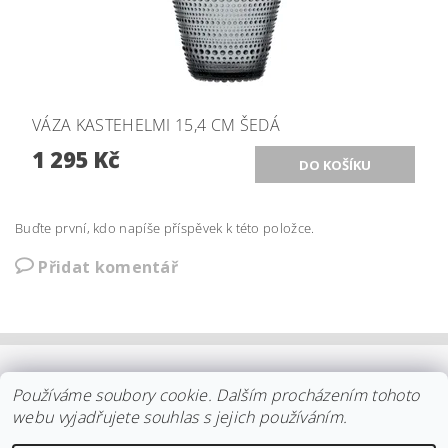
VÁZA KASTEHELMI 15,4 CM ŠEDÁ
1 295 Kč
Buďte první, kdo napíše příspěvek k této položce.
Přidat komentář
OBCHODNÍ PODMÍNKY
|
PLATBA
|
DOPRAVA
|
KOLEKCE IITTALA
Používáme soubory cookie. Dalším procházením tohoto
|
KOLEKCE STELTON
|
DISTRIBUCE IITTALA
|
REKLAMACE/ODSTOUPENÍ
|
VŠE O NÁKUPU
|
KDO JSME
|
webu vyjadřujete souhlas s jejich používáním.
KONTAKT