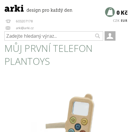
0 Kč
CZK
EUR
603207178
arki@arki.cz
MŮJ PRVNÍ TELEFON
PLANTOYS