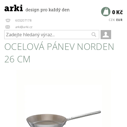
0 Kč
CZK
EUR
603207178
arki@arki.cz
OCELOVÁ PÁNEV NORDEN
26 CM