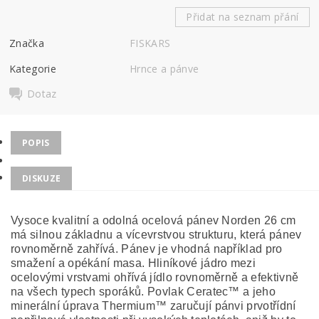
Přidat na seznam přání
Značka
FISKARS
Kategorie
Hrnce a pánve
Dotaz
POPIS
DISKUZE
Vysoce kvalitní a odolná ocelová pánev Norden 26 cm
má silnou základnu a vícevrstvou strukturu, která pánev
rovnoměrně zahřívá. Pánev je vhodná například pro
smažení a opékání masa. Hliníkové jádro mezi
ocelovými vrstvami ohřívá jídlo rovnoměrně a efektivně
na všech typech sporáků. Povlak Ceratec™ a jeho
minerální úprava Thermium™ zaručují pánvi prvotřídní