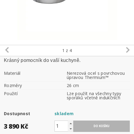
1
z 4
Krásný pomocník do vaší kuchyně.
Materiál
Nerezová ocel s povrchovou
úpravou Thermium™
Rozměry
26 cm
Použití
Lze použít na všechny typy
sporáků včetně indukčních
Dostupnost
skladem
3 890 Kč