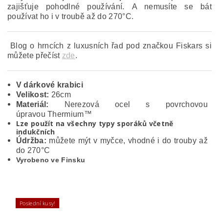
zajišťuje pohodlné používání. A nemusíte se bát
používat ho i v troubě až do 270°C.
Blog o hrncích z luxusních řad pod značkou Fiskars si
můžete přečíst
zde
.
V dárkové krabici
Velikost:
26cm
Materiál:
Nerezová ocel s povrchovou
úpravou Thermium™
Lze použít na všechny typy sporáků včetně
indukčních
Údržba:
můžete mýt v myčce, vhodné i do trouby až
do 270°C
Vyrobeno ve Finsku
Poslední kusy!