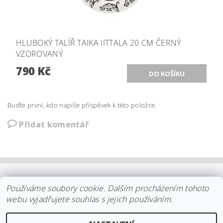
HLUBOKÝ TALÍŘ TAIKA IITTALA 20 CM ČERNÝ
VZOROVANÝ
790 Kč
Buďte první, kdo napíše příspěvek k této položce.
Přidat komentář
OBCHODNÍ PODMÍNKY
|
PLATBA
|
DOPRAVA
|
KOLEKCE IITTALA
Používáme soubory cookie. Dalším procházením tohoto
|
KOLEKCE STELTON
|
DISTRIBUCE IITTALA
|
REKLAMACE/ODSTOUPENÍ
|
VŠE O NÁKUPU
|
KDO JSME
|
webu vyjadřujete souhlas s jejich používáním.
KONTAKT