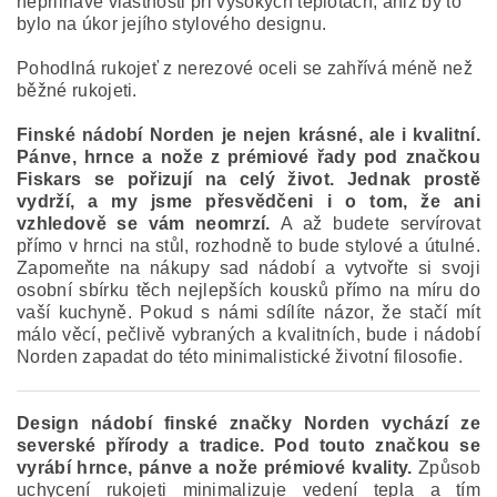
nepřilnavé vlastnosti při vysokých teplotách, aniž by to
bylo na úkor jejího stylového designu.
Pohodlná rukojeť z nerezové oceli se zahřívá méně než
běžné rukojeti.
Finské nádobí Norden je nejen krásné, ale i kvalitní.
Pánve, hrnce a nože z prémiové řady pod značkou
Fiskars se pořizují na celý život. Jednak prostě
vydrží, a my jsme přesvědčeni i o tom, že ani
vzhledově se vám neomrzí.
A až budete servírovat
přímo v hrnci na stůl, rozhodně to bude stylové a útulné.
Zapomeňte na nákupy sad nádobí a vytvořte si svoji
osobní sbírku těch nejlepších kousků přímo na míru do
vaší kuchyně. Pokud s námi sdílíte názor, že stačí mít
málo věcí, pečlivě vybraných a kvalitních, bude i nádobí
Norden zapadat do této minimalistické životní filosofie.
Design nádobí finské značky Norden vychází ze
severské přírody a tradice. Pod touto značkou se
vyrábí hrnce, pánve a nože prémiové kvality.
Způsob
uchycení rukojeti minimalizuje vedení tepla a tím