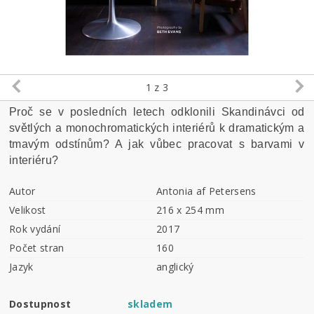
1
z 3
Proč se v posledních letech odklonili Skandinávci od
světlých a monochromatických interiérů k dramatickým a
tmavým odstínům? A jak vůbec pracovat s barvami v
interiéru?
Autor
Antonia af Petersens
Velikost
216 x 254 mm
Rok vydání
2017
Počet stran
160
Jazyk
anglický
Dostupnost
skladem