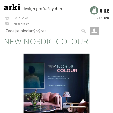
0 Kč
CZK
EUR
603207178
arki@arki.cz
NEW NORDIC COLOUR