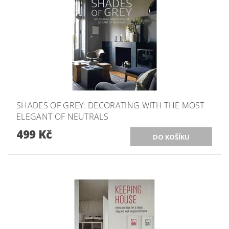
SHADES OF GREY: DECORATING WITH THE MOST
ELEGANT OF NEUTRALS
499 Kč