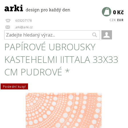
0 Kč
CZK
EUR
603207178
arki@arki.cz
PAPÍROVÉ UBROUSKY
KASTEHELMI IITTALA 33X33
CM PUDROVÉ *
Poslední kusy!