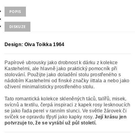
POPIS
DISKUZE
Design: Oiva Toikka 1964
Papírové ubrousky jako drobnost k dárku z kolekce
Kastehelmi, ale hlavně jako praktický pomocník při
stolování. Použijte jako doladění stolu prostřeného s
nádobím Kastehelmi od finské značky iittala a nebo jako
oživení minimalisticky prostřeného stolu.
Tato romantická kolekce skleněných táců, talířů, misek,
svícnů a textilu, čerpá inspiraci z kapek rosy lesknoucích
se jako řada perel v ranním slunci. Ve světle žárovek či
svíček se opravdu třpytí jako kapky rosy.
Její krásu jen
potvrzuje to, že se vyrábí už půl století.