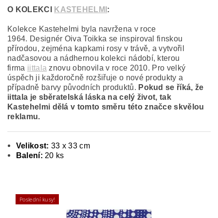
O KOLEKCI
KASTEHELMI
:
Kolekce Kastehelmi byla navržena v roce
1964. Designér Oiva Toikka se inspiroval finskou
přírodou, zejména kapkami rosy v trávě, a vytvořil
nadčasovou a nádhernou kolekci nádobí, kterou
firma
iittala
znovu obnovila v roce 2010. Pro velký
úspěch ji každoročně rozšiřuje o nové produkty a
případně barvy původních produktů.
Pokud se říká, že
iittala je sběratelská láska na celý život, tak
Kastehelmi dělá v tomto směru této značce skvělou
reklamu.
Velikost:
33 x 33 cm
Balení:
20 ks
Poslední kusy!