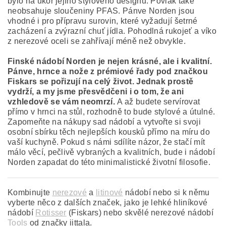
bylo na úkor jejího stylového designu. Povlak také
neobsahuje sloučeniny PFAS. Pánve Norden jsou
vhodné i pro přípravu surovin, které vyžadují šetrné
zacházení a zvýrazní chuť jídla.
Pohodlná rukojeť a víko
z nerezové oceli se zahřívají méně než obvykle.
Finské nádobí Norden je nejen krásné, ale i kvalitní.
Pánve, hrnce a nože z prémiové řady pod značkou
Fiskars se pořizují na celý život. Jednak prostě
vydrží, a my jsme přesvědčeni i o tom, že ani
vzhledově se vám neomrzí.
A až budete servírovat
přímo v hrnci na stůl, rozhodně to bude stylové a útulné.
Zapomeňte na nákupy sad nádobí a vytvořte si svoji
osobní sbírku těch nejlepších kousků přímo na míru do
vaší kuchyně. Pokud s námi sdílíte názor, že stačí mít
málo věcí, pečlivě vybraných a kvalitních, bude i nádobí
Norden zapadat do této minimalistické životní filosofie.
Kombinujte
nerezové
a
litinové
nádobí nebo si k němu
vyberte něco z dalších značek, jako je lehké hliníkové
nádobí
Rotisser
(Fiskars) nebo skvělé nerezové nádobí
Tools
od značky iittala.