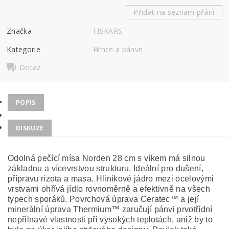
Přidat na seznam přání
Značka
FISKARS
Kategorie
Hrnce a pánve
Dotaz
POPIS
DISKUZE
Odolná pečící mísa Norden 28 cm s víkem má silnou
základnu a vícevrstvou strukturu. Ideální pro dušení,
přípravu rizota a masa. Hliníkové jádro mezi ocelovými
vrstvami ohřívá jídlo rovnoměrně a efektivně na všech
typech sporáků. Povrchová úprava Ceratec™ a její
minerální úprava Thermium™ zaručují pánvi prvotřídní
nepřilnavé vlastnosti při vysokých teplotách, aniž by to