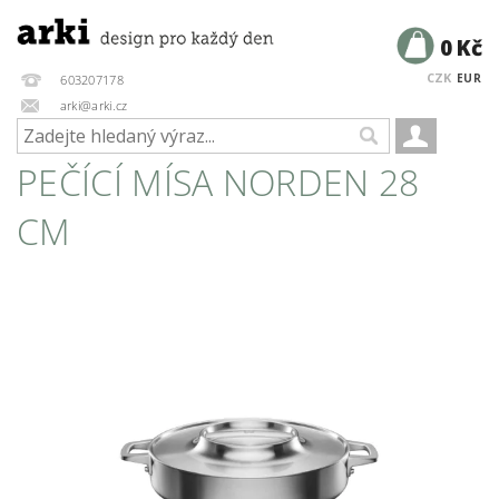
0 Kč
CZK
EUR
603207178
arki@arki.cz
PEČÍCÍ MÍSA NORDEN 28
CM