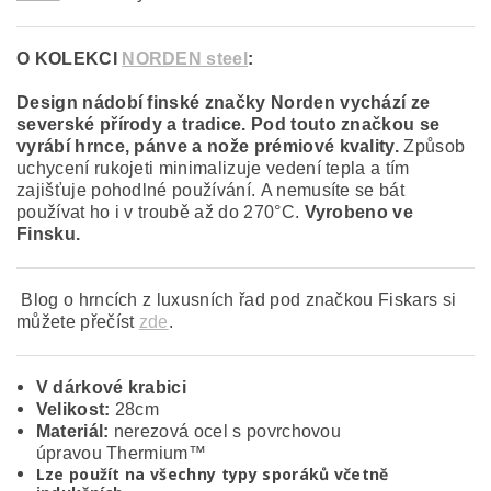
O KOLEKCI
NORDEN steel
:
Design nádobí finské značky Norden vychází ze
severské přírody a tradice. Pod touto značkou se
vyrábí hrnce, pánve a nože prémiové kvality.
Způsob
uchycení rukojeti minimalizuje vedení tepla a tím
zajišťuje pohodlné používání. A nemusíte se bát
používat ho i v troubě až do 270°C.
Vyrobeno ve
Finsku.
Blog o hrncích z luxusních řad pod značkou Fiskars si
můžete přečíst
zde
.
V dárkové krabici
Velikost:
28cm
Materiál:
n
erezová ocel s povrchovou
úpravou Thermium™
Lze použít na všechny typy sporáků včetně