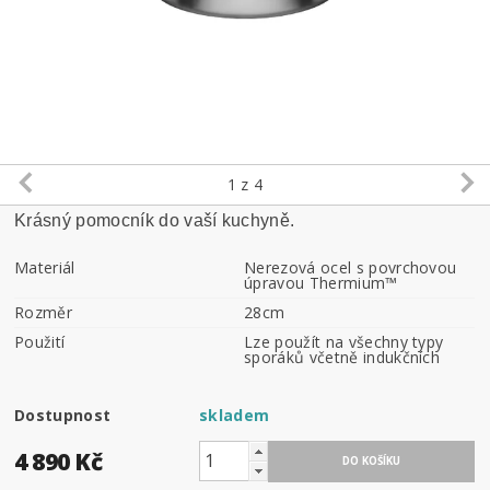
1
z 4
Krásný pomocník do vaší kuchyně.
Materiál
Nerezová ocel s povrchovou
úpravou Thermium™
Rozměr
28cm
Použití
Lze použít na všechny typy
sporáků včetně indukčních
Dostupnost
skladem
4 890 Kč