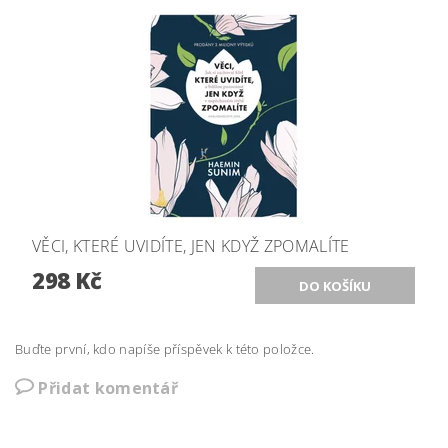
VĚCI, KTERÉ UVIDÍTE, JEN KDYŽ ZPOMALÍTE
298 Kč
Buďte první, kdo napíše příspěvek k této položce.
Přidat komentář