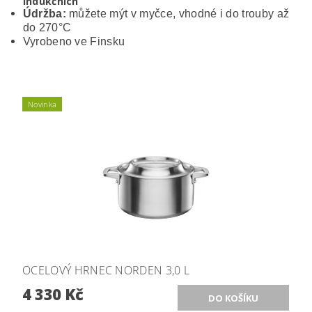
indukčních
Údržba:
můžete mýt v myčce, vhodné i do trouby až
do 270°C
Vyrobeno ve Finsku
Novinka
OCELOVÝ HRNEC NORDEN 3,0 L
4 330 Kč