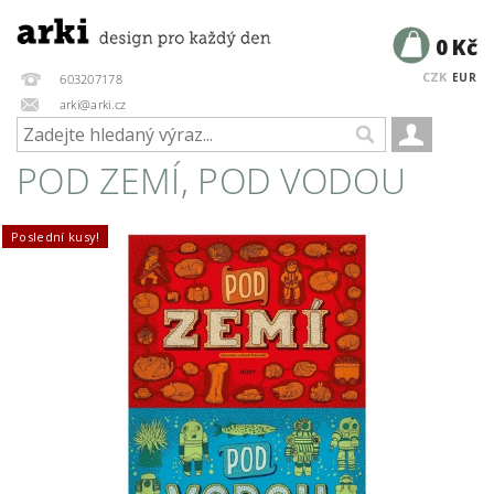
0 Kč
CZK
EUR
603207178
arki@arki.cz
POD ZEMÍ, POD VODOU
Poslední kusy!