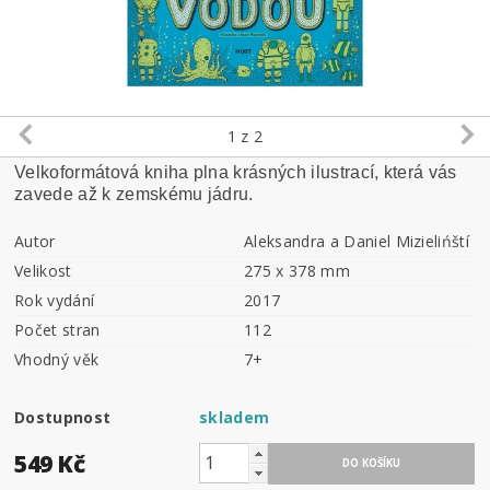
1
z 2
Velkoformátová kniha plna krásných ilustrací, která vás
zavede až k zemskému jádru.
Autor
Aleksandra a Daniel Mizielińští
Velikost
275 x 378 mm
Rok vydání
2017
Počet stran
112
Vhodný věk
7+
Dostupnost
skladem
549 Kč