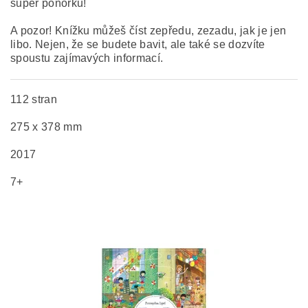
super ponorku!
A pozor! Knížku můžeš číst zepředu, zezadu, jak je jen
libo. Nejen, že se budete bavit, ale také se dozvíte
spoustu zajímavých informací.
112 stran
275 x 378 mm
2017
7+