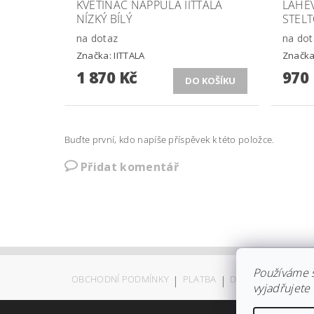
KVĚTINÁČ NAPPULA IITTALA
LÁHE
NÍZKÝ BÍLÝ
STELT
na dotaz
na dot
Značka:
IITTALA
Značk
1 870 Kč
970
Buďte první, kdo napíše příspěvek k této položce.
Přidat komentář
Používáme 
OBCHODNÍ PODMÍNKY
|
PLATBA
|
DOPRAVA
|
KOLEK
vyjadřujete 