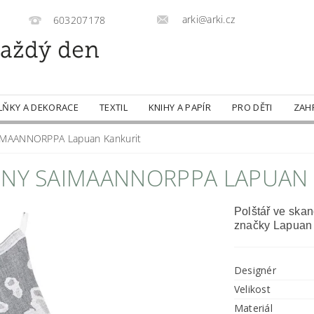
arki@arki.cz
603207178
LŇKY A DEKORACE
TEXTIL
KNIHY A PAPÍR
PRO DĚTI
ZAH
AIMAANNORPPA Lapuan Kankurit
UNY SAIMAANNORPPA LAPUAN
Polštář ve skan
značky Lapuan 
Designér
Velikost
Materiál