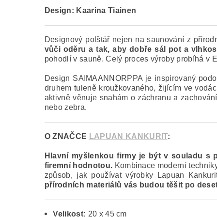
Design: Kaarina Tiainen
Designový polštář nejen na saunování z přírod
vůči oděru a tak, aby dobře sál pot a vlhkos
pohodlí v sauně. Celý proces výroby probíhá v E
Design SAIMAANNORPPA je inspirovaný podobně
druhem tuleně kroužkovaného, žijícím ve vodách
aktivně věnuje snahám o záchranu a zachování to
nebo zebra.
O ZNAČCE
LAPUAN KANKURIT
:
Hlavní myšlenkou firmy je být v souladu s př
firemní hodnotou.
Kombinace moderní techniky a
způsob, jak používat výrobky Lapuan Kankurit
přírodních materiálů vás budou těšit po deseti
Velikost:
20 x 45 cm