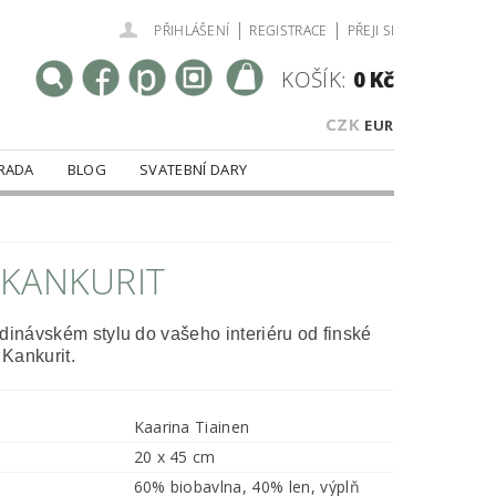
|
|
PŘIHLÁŠENÍ
REGISTRACE
PŘEJI SI
KOŠÍK:
0 Kč
CZK
EUR
RADA
BLOG
SVATEBNÍ DARY
 KANKURIT
dinávském stylu do vašeho interiéru od finské
Kankurit.
Kaarina Tiainen
20 x 45 cm
60% biobavlna, 40% len, výplň