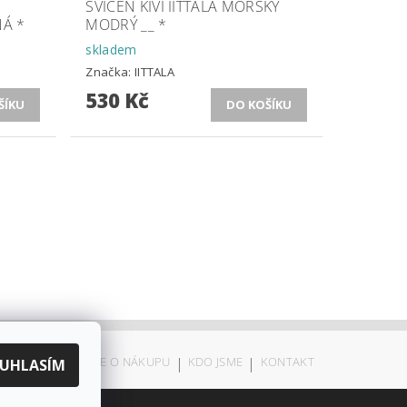
SVÍCEN KIVI IITTALA MOŘSKÝ
NÁ *
MODRÝ __ *
skladem
Značka:
IITTALA
530 Kč
ODSTOUPENÍ
|
VŠE O NÁKUPU
|
KDO JSME
|
KONTAKT
UHLASÍM