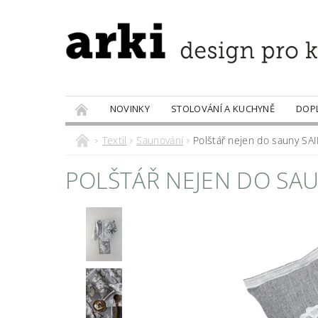
NOVINKY
STOLOVÁNÍ A KUCHYNĚ
DOP
PRODÁVANÉ ZNAČKY
DOBROTY
Textil
Saunování
Polštář nejen do sauny S
POLŠTÁŘ NEJEN DO SA