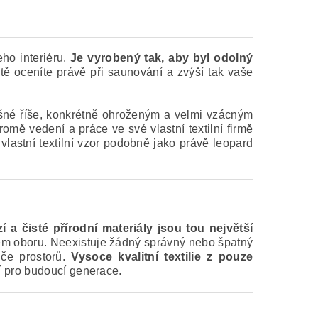
ho interiéru.
Je vyrobený tak, aby byl odolný
tě oceníte právě při saunování a zvýší tak vaše
né říše, konkrétně ohroženým a velmi vzácným
mě vedení a práce ve své vlastní textilní firmě
vlastní textilní vzor podobně jako právě leopard
 a čisté přírodní materiály jsou tou největší
vém oboru. Neexistuje žádný správný nebo špatný
iče prostorů.
Vysoce kvalitní textilie z pouze
ví pro budoucí generace.