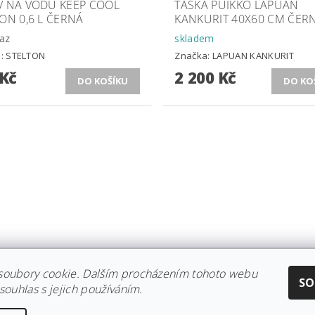
V NA VODU KEEP COOL
TAŠKA PUIKKO LAPUAN
ON 0,6 L ČERNÁ
KANKURIT 40X60 CM ČER
az
skladem
a:
STELTON
Značka:
LAPUAN KANKURIT
 Kč
2 200 Kč
soubory cookie. Dalším procházením tohoto webu
CE IITTALA
|
KOLEKCE STELTON
|
DISTRIBUCE IITTALA
|
REKLAMACE/
SO
souhlas s jejich používáním.