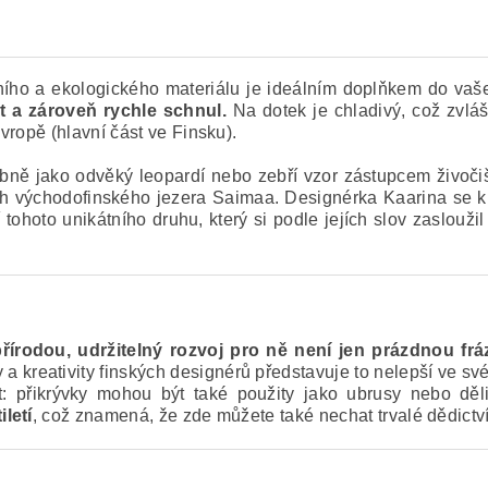
ního a ekologického materiálu je ideálním doplňkem do vaše
t a zároveň rychle schnul.
Na dotek je chladivý, což zvláš
vropě (hlavní část ve Finsku).
 jako odvěký leopardí nebo zebří vzor zástupcem živočiš
 východofinského jezera Saimaa. Designérka Kaarina se kro
hoto unikátního druhu, který si podle jejích slov zasloužil 
írodou, udržitelný rozvoj pro ně není jen prázdnou frází
 kreativity finských designérů představuje to nelepší ve s
: přikrývky mohou být také použity jako ubrusy nebo děl
letí
, což znamená, že zde můžete také nechat trvalé dědict