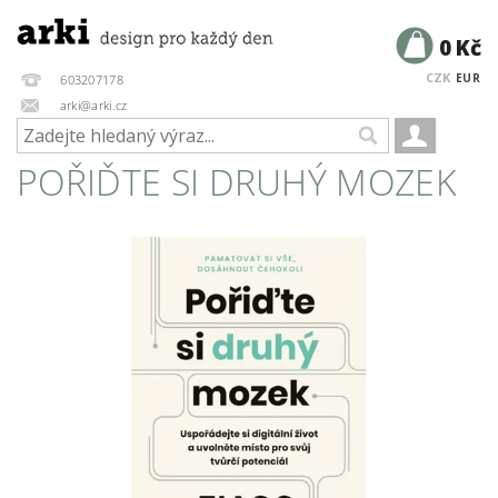
0 Kč
CZK
EUR
603207178
arki@arki.cz
POŘIĎTE SI DRUHÝ MOZEK