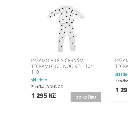
PYŽAMO BÍLÉ S ČERNÝMI
PYŽAM
TEČKAMI OOH NOO VEL. 104-
TEČKA
110
sklad
skladem
Značk
Značka:
OOHNOO
1 29
1 295 Kč