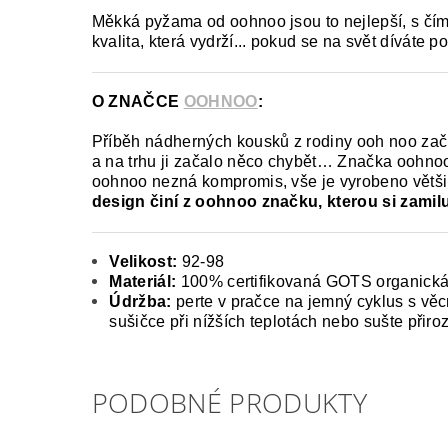
Měkká pyžama od oohnoo jsou to nejlepší, s čím
kvalita, která vydrží... pokud se na svět díváte
O ZNAČCE
OOHNOO
:
Příběh nádherných kousků z rodiny ooh noo začí
a na trhu ji začalo něco chybět… Značka oohnoo 
oohnoo nezná kompromis, vše je vyrobeno většin
design činí z oohnoo značku, kterou si zamiluj
Velikost:
92-98
Materiál:
100% certifikovaná GOTS organická
Údržba:
perte v pračce na jemný cyklus s vě
sušičce při nížších teplotách nebo sušte při
PODOBNÉ PRODUKTY