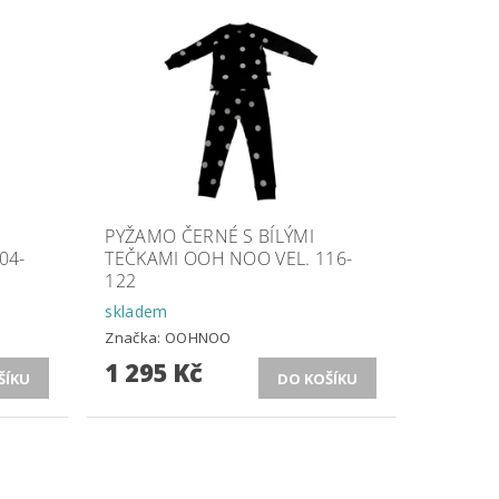
PYŽAMO ČERNÉ S BÍLÝMI
04-
TEČKAMI OOH NOO VEL. 116-
122
skladem
Značka:
OOHNOO
1 295 Kč