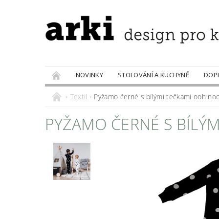
NOVINKY
STOLOVÁNÍ A KUCHYNĚ
DOP
PRODÁVANÉ ZNAČKY
DOBROTY
Textil
Pyžamo černé s bílými tečkami ooh noo
PYŽAMO ČERNÉ S BÍLÝM