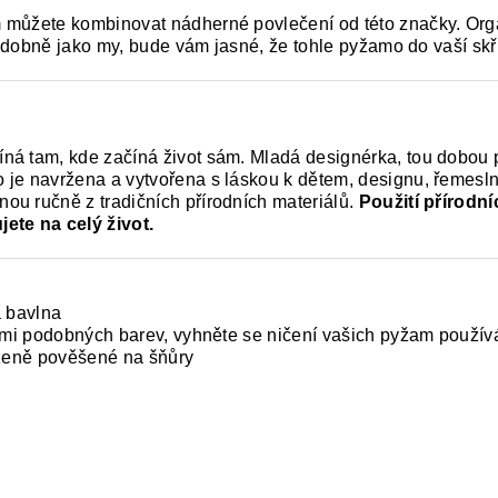
 můžete kombinovat nádherné povlečení od této značky. Orga
 podobně jako my, bude vám jasné, že tohle pyžamo do vaší skř
ná tam, kde začíná život sám. Mladá designérka, tou dobou p
je navržena a vytvořena s láskou k dětem, designu, řemeslné 
ou ručně z tradičních přírodních materiálů.
Použití přírodn
ete na celý život.
 bavlna
cmi podobných barev, vyhněte se ničení vašich pyžam používá
rozeně pověšené na šňůry