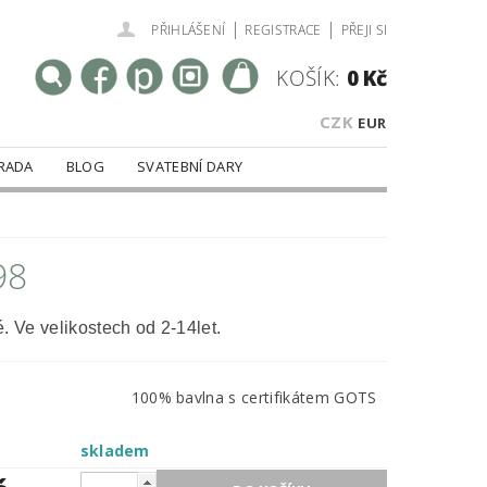
|
|
PŘIHLÁŠENÍ
REGISTRACE
PŘEJI SI
KOŠÍK:
0 Kč
CZK
EUR
RADA
BLOG
SVATEBNÍ DARY
98
. Ve velikostech od 2-14let.
100% bavlna s certifikátem GOTS
skladem