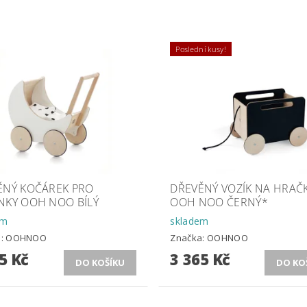
Poslední kusy!
ĚNÝ KOČÁREK PRO
DŘEVĚNÝ VOZÍK NA HRAČ
NKY OOH NOO BÍLÝ
OOH NOO ČERNÝ*
em
skladem
a:
OOHNOO
Značka:
OOHNOO
5 Kč
3 365 Kč