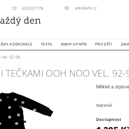
arki@arki.cz
603207178
LŇKY A DEKORACE
TEXTIL
KNIHY A PAPÍR
PRO DĚTI
ZAH
 vel. 92-98
I TEČKAMI OOH NOO VEL. 92-
Měkké a stylové
Materiál
Dostupnost