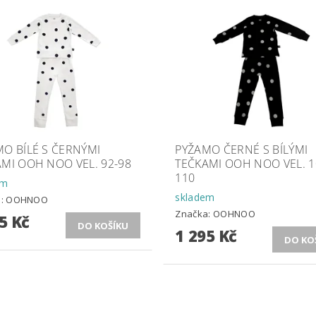
O BÍLÉ S ČERNÝMI
PYŽAMO ČERNÉ S BÍLÝMI
MI OOH NOO VEL. 92-98
TEČKAMI OOH NOO VEL. 1
110
em
skladem
a:
OOHNOO
Značka:
OOHNOO
5 Kč
1 295 Kč