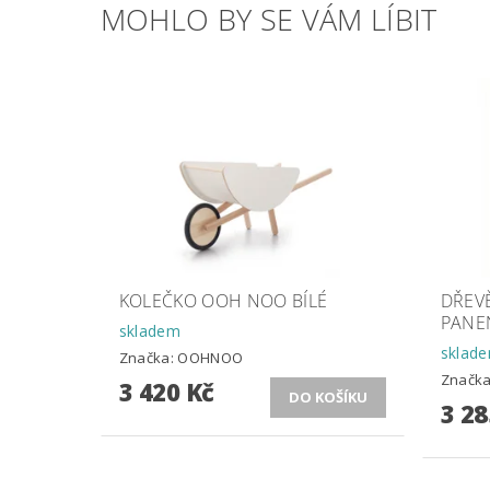
MOHLO BY SE VÁM LÍBIT
KOLEČKO OOH NOO BÍLÉ
DŘEV
PANE
skladem
sklad
Značka:
OOHNOO
Značk
3 420 Kč
3 28