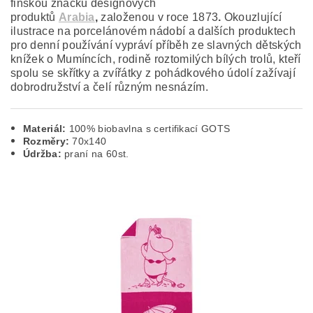
finskou značku designových
produktů
Arabia
,
založenou v roce 1873
.
Okouzlující
ilustrace na porcelánovém nádobí a dalších produktech
pro denní používání vypráví příběh ze slavných dětských
knížek o Mumíncích, rodině roztomilých bílých trolů, kteří
spolu se skřítky a zvířátky z pohádkového údolí zažívají
dobrodružství a čelí různým nesnázím.
Materiál:
100% biobavlna s certifikací GOTS
Rozměry:
70x140
Údržba:
praní na 60st.