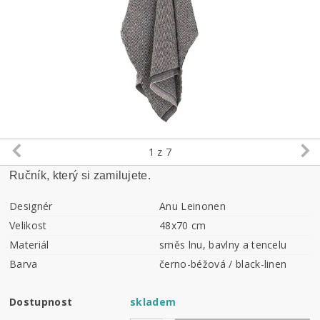
1
z 7
Ručník, který si zamilujete.
Designér
Anu Leinonen
Velikost
48x70 cm
Materiál
směs lnu, bavlny a tencelu
Barva
černo-béžová / black-linen
Dostupnost
skladem