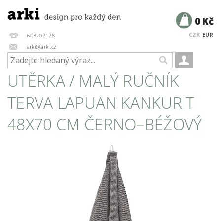
0 Kč
CZK
EUR
603207178
arki@arki.cz
UTĚRKA / MALÝ RUČNÍK
TERVA LAPUAN KANKURIT
48X70 CM ČERNO–BÉŽOVÝ