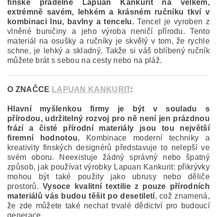
finské přádelně Lapuan Kankurit na velkém,
extrémně savém, lehkém a krásném ručníku tkví v
kombinaci lnu, bavlny a tencelu.
Tencel je vyroben z
vlněné buničiny a jeho výroba neničí přírodu. Tento
materiál na osušky a ručníky je skvělý v tom, že rychle
schne, je lehký a skladný. Takže si váš oblíbený ručník
můžete brát s sebou na cesty nebo na pláž.
O ZNAČCE
LAPUAN KANKURIT
:
Hlavní myšlenkou firmy je být v souladu s
přírodou, udržitelný rozvoj pro ně není jen prázdnou
frází a čisté přírodní materiály jsou tou největší
firemní hodnotou.
Kombinace moderní techniky a
kreativity finských designérů představuje to nelepší ve
svém oboru. Neexistuje žádný správný nebo špatný
způsob, jak používat výrobky Lapuan Kankurit: přikrývky
mohou být také použity jako ubrusy nebo děliče
prostorů.
Vysoce kvalitní textilie z pouze přírodních
materiálů vás budou těšit po desetiletí
, což znamená,
že zde můžete také nechat trvalé dědictví pro budoucí
generace.