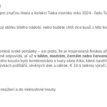
4
o značnu iittala a kolekci Taika novinku roku 2024 - řadu T
voji sbírku bílého nádobí, nebo budete chtít více kusů z této
íná ruské pohádky – asi proto, že je inspirovaná finskou p
lně odpovídá, ať už
v bílém, modrém, černém nebo červe
iho kouzlo bylo kombinováno s tvary série Aika, které navrh
ývkách polštářů, vlněných dek a utěrek. K 10-ti letému výročí
 mražení a do mikrovlnné trouby