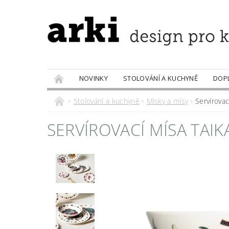
NOVINKY
STOLOVÁNÍ A KUCHYNĚ
DOP
PRODÁVANÉ ZNAČKY
DOBROTY
Stolování a kuchyně
Misky a mísy
Servírovac
SERVÍROVACÍ MÍSA TAIKA