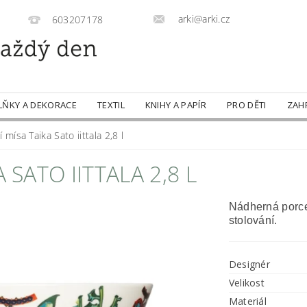
arki@arki.cz
603207178
LŇKY A DEKORACE
TEXTIL
KNIHY A PAPÍR
PRO DĚTI
ZAH
í mísa Taika Sato iittala 2,8 l
 SATO IITTALA 2,8 L
Nádherná porc
stolování.
Designér
Velikost
Materiál