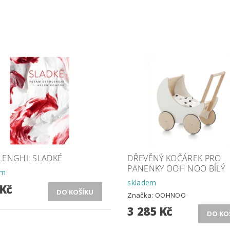
LENGHI: SLADKÉ
DŘEVĚNÝ KOČÁREK PRO
PANENKY OOH NOO BÍLÝ
em
skladem
 Kč
Značka:
OOHNOO
3 285 Kč