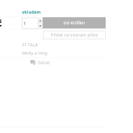
skladem
č
Přidat na seznam přání
IITTALA
Misky a mísy
Dotaz