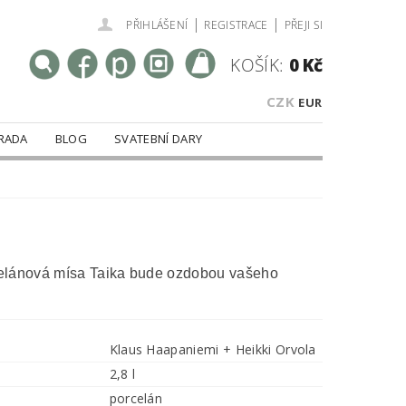
|
|
PŘIHLÁŠENÍ
REGISTRACE
PŘEJI SI
KOŠÍK:
0 Kč
CZK
EUR
RADA
BLOG
SVATEBNÍ DARY
elánová mísa Taika bude ozdobou vašeho
Klaus Haapaniemi + Heikki Orvola
2,8 l
porcelán