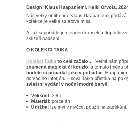
Design:
Klaus Haapaniemi, Heiki Orvola, 202
Náš velký oblíbenec Klaus Haapaniemi přidává pr
kolekce je velká salátová mísa.
Ať už si pořídíte jen jenden kousek a doplníte s
sklizeň nadšení.
O KOLEKCI TAIKA:
Kolekcí Taika
to celé začalo…
Velmi nám připom
znamená magická či kouzlo
, a tomuto jménu p
budete si připadat jako v pohádce
. Haapaniem
domácího interiéru – sova Taika přistála na pokr
zvláštní vydání v noční modré barvě
.
Velikost:
2,8 l
Materiál:
porcelán
Údržba:
lze mýt v myčce, použít na zapékání,