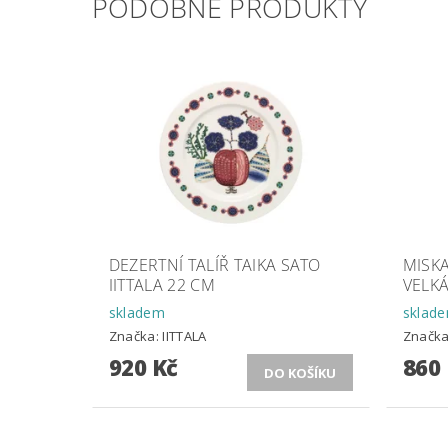
PODOBNÉ PRODUKTY
DEZERTNÍ TALÍŘ TAIKA SATO
MISKA
IITTALA 22 CM
VELK
skladem
sklad
Značka:
IITTALA
Značk
920 Kč
860