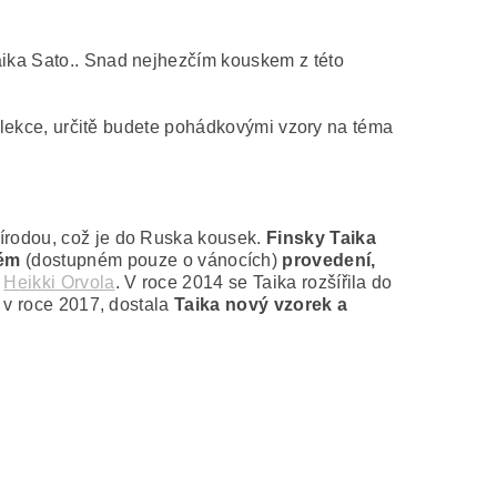
aika Sato.. Snad nejhezčím kouskem z této
 kolekce, určitě budete pohádkovými vzory na téma
řírodou, což je do Ruska kousek.
Finsky Taika
ném
(dostupném pouze o vánocích)
provedení,
l
Heikki Orvola
. V roce 2014 se Taika rozšířila do
, v roce 2017, dostala
Taika nový vzorek a