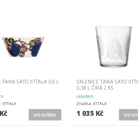
 TAIKA SATO IITTALA 0,6 L
SKLENICE TAIKA SATO IITT
Á
0,38 L ČIRÁ 2 KS
em
skladem
a:
IITTALA
Značka:
IITTALA
 Kč
1 035 Kč