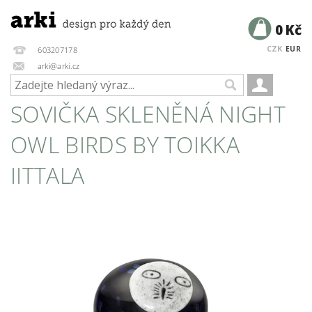
0 Kč
CZK
EUR
603207178
arki@arki.cz
SOVIČKA SKLENĚNÁ NIGHT
OWL BIRDS BY TOIKKA
IITTALA