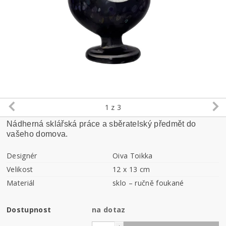
1
z 3
Nádherná sklářská práce a sběratelský předmět do
vašeho domova.
Designér
Oiva Toikka
Velikost
12 x 13 cm
Materiál
sklo – ručně foukané
Dostupnost
na dotaz