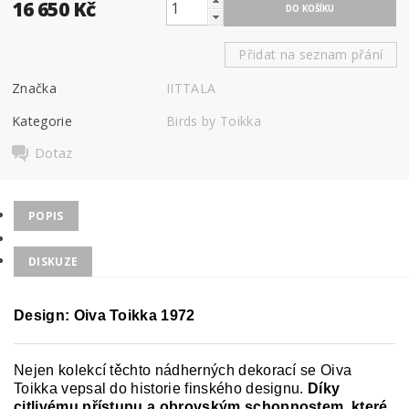
16 650 Kč
Přidat na seznam přání
Značka
IITTALA
Kategorie
Birds by Toikka
Dotaz
POPIS
DISKUZE
Design:
Oiva Toikka 1972
Nejen kolekcí těchto nádherných dekorací se Oiva
Toikka vepsal do historie finského designu.
Díky
citlivému přístupu a obrovským schopnostem, které