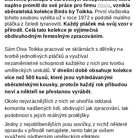
naplno promítl do své práce pro firmu
iittala
, vznikla
sběratelská kolekce Birds by Toikka.
První vlaštovka
tohoto souboru vylétla už v roce 1972 v podobě malého
ptáčka z čeledi tyranovití.
Každý ptáček má svůj vzor v
přírodě. Celá tato kolekce je výjimečná
obdivuhodným řemeslným zpracováním.
Sám Oiva Toikka pracoval ve sklárnách s dělníky na
tvorbě jednotlivých ptáčků a využíval
nezaměnitelné schopnosti každého z nich pro tvorbu
uměleckých unikátů.
V dnešní době obsahuje kolekce
více než 500 kusů, které jsou vyhledávanými
sběratelskými kousky, protože každý rok přibudou
noví a někteří se přestanou vyrábět.
Okolo nejvzácnějších z nich se utvořila oddaná
komunita nadšených lidí, obdivující jak zpracování, tak
podobnost s jejich reálnými protějšky.
Jedny z nejoblíbenějších jsou sovičky, z nichž některé
opravdu v přírodě nenajdete, tento fakt je ovšem
vyvážený nádherným uměleckým efektem.