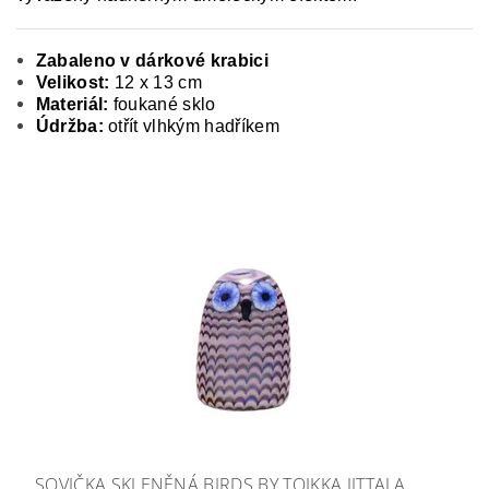
Zabaleno v dárkové krabici
Velikost:
12 x 13 cm
Materiál:
foukané sklo
Údržba:
otřít vlhkým hadříkem
SOVIČKA SKLENĚNÁ BIRDS BY TOIKKA IITTALA