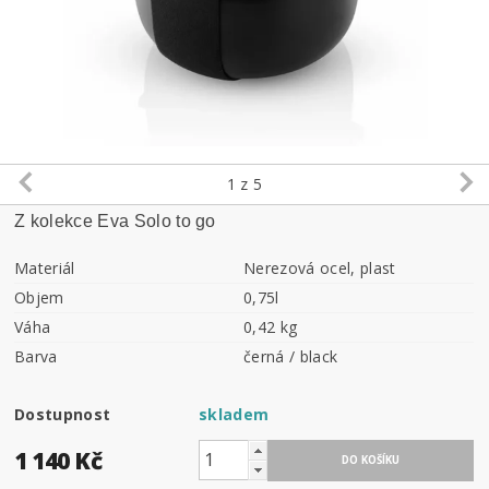
1
z 5
Z kolekce Eva Solo to go
Materiál
Nerezová ocel, plast
Objem
0,75l
Váha
0,42 kg
Barva
černá / black
Dostupnost
skladem
1 140 Kč