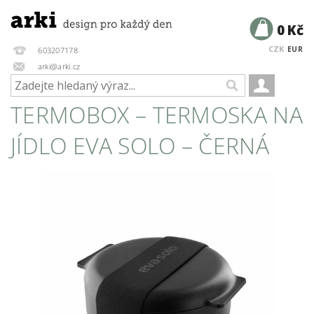
0 Kč
CZK
EUR
603207178
arki@arki.cz
TERMOBOX – TERMOSKA NA
JÍDLO EVA SOLO – ČERNÁ