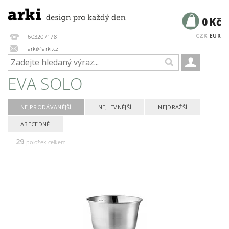
0 Kč
CZK
EUR
603207178
arki@arki.cz
EVA SOLO
NEJPRODÁVANĚJŠÍ
NEJLEVNĚJŠÍ
NEJDRAŽŠÍ
ABECEDNĚ
29
položek celkem