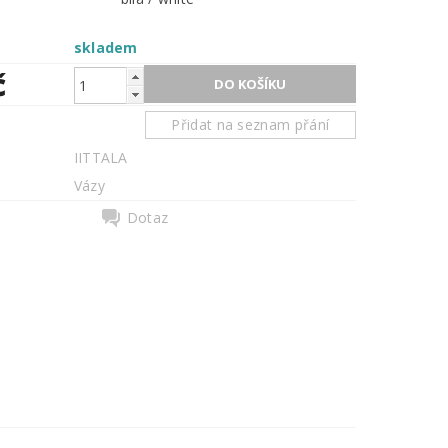
skladem
č
Přidat na seznam přání
IITTALA
Vázy
Dotaz