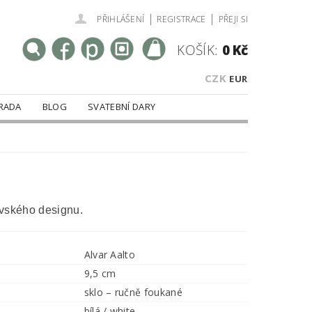
|
|
PŘIHLÁŠENÍ
REGISTRACE
PŘEJI SI
KOŠÍK:
0 Kč
CZK
EUR
RADA
BLOG
SVATEBNÍ DARY
ávského designu.
Alvar Aalto
9,5 cm
sklo – ručně foukané
bílá / white