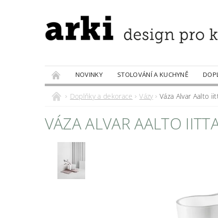
NOVINKY
STOLOVÁNÍ A KUCHYNĚ
DOP
PRODÁVANÉ ZNAČKY
DOBROTY
Doplňky a dekorace
Vázy
Váza Alvar Aalto iit
VÁZA ALVAR AALTO IITTA