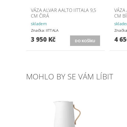
VÁZA ALVAR AALTO IITTALA 9,5
VÁZA 
CM ČIRÁ
CM BÍ
skladem
sklad
Značka:
IITTALA
Značk
3 950 Kč
4 65
MOHLO BY SE VÁM LÍBIT