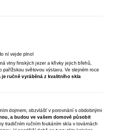
do ní vejde plno!
á vlny finských jezer a křivky jejich břehů,
pro pařížskou světovou výstavu. Ve stejném roce
 je ručně vyráběná z
kvalitního skla
čním dojmem, obzvlášť v porovnání s obdobnými
tárnou, a budou ve vašem domově působit
y tradičním ručním foukáním skla v továrnách