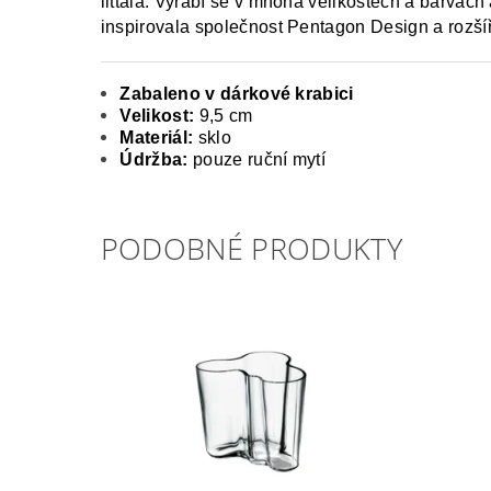
iittala. Vyrábí se v mnoha velikostech a barvách
inspirovala společnost Pentagon Design a rozšířil
Zabaleno v dárkové krabici
Velikost:
9,5 cm
Materiál:
sklo
Údržba:
pouze ruční mytí
PODOBNÉ PRODUKTY