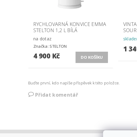
RYCHLOVARNÁ KONVICE EMMA
VINTA
STELTON 1,2 L BÍLÁ
SOUR
na dotaz
sklad
Značka:
STELTON
1 34
4 900 Kč
Buďte první, kdo napíše příspěvek k této položce.
Přidat komentář