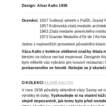
Design: Alvar Aalto 1936
Ocenění:
1937 Světový veletrh v Paříži, Grand 
Ocenění:
1957 Královská zlatá medaile architek
Ocenění:
1963 Zlatá medaile amerického instit
Ocenění:
1972 Grande Medaille d'Or de l'Archit
Jedno z nejmenších provedení původního klasické
Váza Aalto z kolekce oblíbené značky iittala 
kterými se tvůrce nechal inspirovat. Designér Al
bylo několik váz vybráno pro luxusní restauraci
probarveného ve hmotě.
Nebojte se ji skuteč
O KOLEKCI
ALVAR AALTO
:
V roce 1936 působily skleněné vázy Savoy od n
výrobky té doby.
Vyzkoušejte si na vlastní ků
stejně impozantně, jak tomu bylo před osmdes