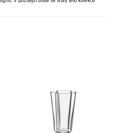
signu. V pozdější době se tvary této kolekce