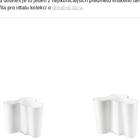
 a dodnes je to jeden z nejikoničtějších předmětů finského de
a pro iittalu kolekci o
dřevěné tácy
.