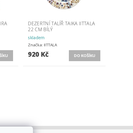
HRA
DEZERTNÍ TALÍŘ TAIKA IITTALA
°
22 CM BÍLÝ
skladem
Značka:
IITTALA
920 Kč