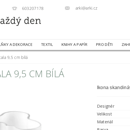
arki@arki.cz
603207178
LŇKY A DEKORACE
TEXTIL
KNIHY A PAPÍR
PRO DĚTI
ZAH
tala 9,5 cm bílá
LA 9,5 CM BÍLÁ
Ikona skandin
Designér
Velikost
Materiál
Barva