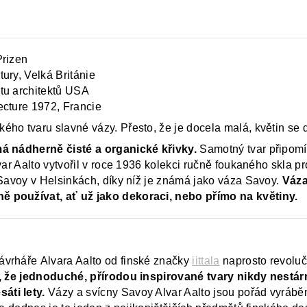
Prizen
tury, Velká Británie
utu architektů USA
ecture 1972, Francie
ho tvaru slavné vázy. Přesto, že je docela malá, květin se 
má nádherně čisté a organické křivky.
Samotný tvar připomín
var Aalto vytvořil v roce 1936 kolekci ručně foukaného skla 
 Savoy v Helsinkách, díky níž je známá jako váza Savoy.
Váza
ně používat, ať už jako dekoraci, nebo přímo na květiny.
ávrháře Alvara Aalto od finské značky
iittala
naprosto revolu
ži, že jednoduché, přírodou inspirované tvary nikdy nes
áti lety.
Vázy a svícny Savoy Alvar Aalto jsou pořád vyráběn