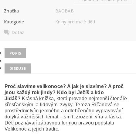
Značka
BAOBAB
Kategorie
Knihy pro malé děti
Dotaz
POPIS
DISKUZE
Proč slavíme velikonoce? A jak je slavíme? A proč
jsou každý rok jindy? Kdo byl Ježíš a kdo
Jidáš?
Krásná knížka, která provede nejmenší čtenáře
křesťanskými a lidovými zvyky. Tereza Říčanová se
prostřednictvím jemného a odlehčeného vypravování
dotýká vážnějších témat – smrt, zrození, víra a láska.
Děti poznávají zábavnou formou pravou podstatu
Velikonoc a jejich tradic.