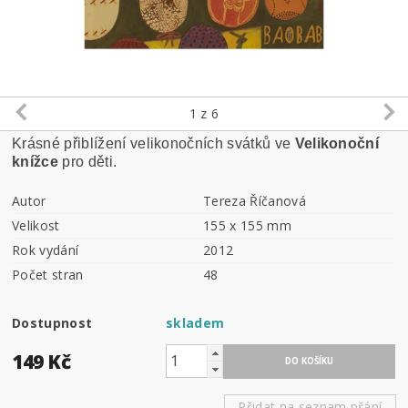
1
z 6
Krásné přiblížení velikonočních svátků ve
Velikonoční
knížce
pro děti.
Autor
Tereza Říčanová
Velikost
155 x 155 mm
Rok vydání
2012
Počet stran
48
Dostupnost
skladem
149 Kč
Přidat na seznam přání