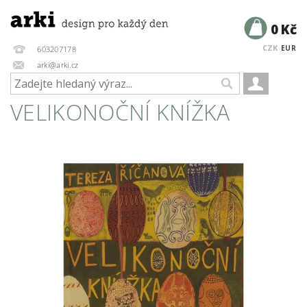
0 Kč
CZK
EUR
603207178
arki@arki.cz
VELIKONOČNÍ KNÍŽKA