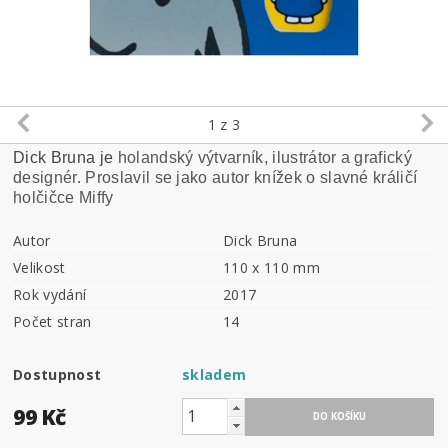
1
z 3
Dick Bruna je
holandský výtvarník, ilustrátor a grafický
designér. Proslavil se jako autor knížek o slavné králičí
holčičce Miffy
Autor
Dick Bruna
Velikost
110 x 110 mm
Rok vydání
2017
Počet stran
14
Dostupnost
skladem
99 Kč