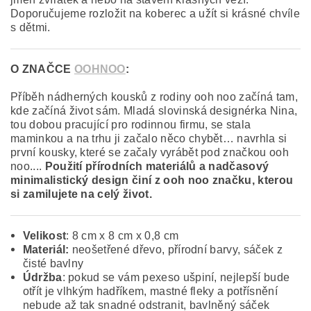
Doporučujeme rozložit na koberec a užít si krásné chvíle
s dětmi.
O ZNAČCE
OOHNOO
:
Příběh nádherných kousků z rodiny ooh noo začíná tam,
kde začíná život sám. Mladá slovinská designérka Nina,
tou dobou pracující pro rodinnou firmu, se stala
maminkou a na trhu ji začalo něco chybět… navrhla si
první kousky, které se začaly vyrábět pod značkou ooh
noo....
Použití přírodních materiálů a nadčasový
minimalistický design činí z ooh noo značku, kterou
si zamilujete na celý život.
Velikost
: 8 cm x 8 cm x 0,8 cm
Materiál:
neošetřené dřevo, přírodní barvy, sáček z
čisté bavlny
Údržba
: pokud se vám pexeso ušpiní, nejlepší bude
otřít je vlhkým hadříkem, mastné fleky a potřísnění
nebude až tak snadné odstranit, bavlněný sáček