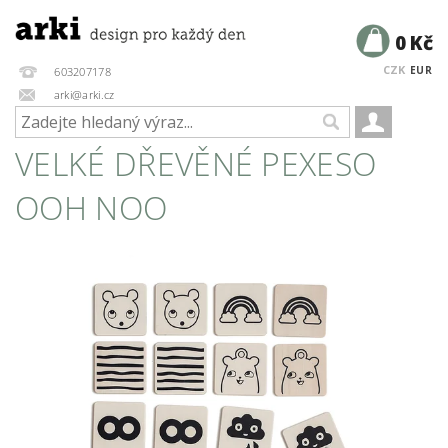
0 Kč
CZK
EUR
603207178
arki@arki.cz
VELKÉ DŘEVĚNÉ PEXESO
OOH NOO