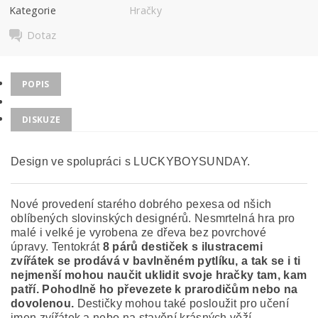
Kategorie
Hračky
Dotaz
POPIS
DISKUZE
Design ve spolupráci s LUCKYBOYSUNDAY.
Nové provedení starého dobrého pexesa od nšich
oblíbených slovinských designérů. Nesmrtelná hra pro
malé i velké je vyrobena ze dřeva bez povrchové
úpravy.
Tentokrát
8 párů destiček s ilustracemi
zvířátek se prodává v bavlněném pytlíku, a tak se i ti
nejmenší mohou naučit uklidit svoje hračky tam, kam
patří. Pohodlně ho převezete k prarodičům nebo na
dovolenou.
Destičky mohou také posloužit pro učení
jmen zvířátek a nebo na stavění krásných věží.