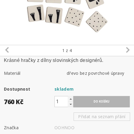
1
z 4
Krásné hračky z dílny slovinských designérů.
Materiál
dřevo bez povrchové úpravy
Dostupnost
skladem
760 Kč
Přidat na seznam přání
Značka
OOHNOO