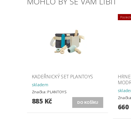
MOHLO BY SE VÁM LÍBIT
Posledn
KADEŘNICKÝ SET PLANTOYS
HRNEK
MODR
skladem
sklad
Značka:
PLANTOYS
Značk
885 Kč
660