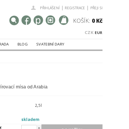
|
|
PŘIHLÁŠENÍ
REGISTRACE
PŘEJI SI
KOŠÍK:
0 Kč
CZK
EUR
RADA
BLOG
SVATEBNÍ DARY
írovací mísa od Arabia
2,5l
skladem