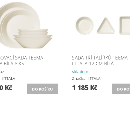
TOVACÍ SADA TEEMA
SADA TŘÍ TALÍŘKŮ TEEMA
A BÍLÁ 8 KS
IITTALA 12 CM BÍLÁ
az
skladem
a:
IITTALA
Značka:
IITTALA
0 Kč
1 185 Kč