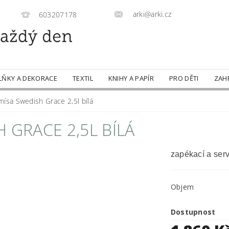
arki@arki.cz
603207178
LŇKY A DEKORACE
TEXTIL
KNIHY A PAPÍR
PRO DĚTI
ZAH
mísa Swedish Grace 2,5l bílá
 GRACE 2,5L BÍLÁ
zapékací a serv
Objem
Dostupnost