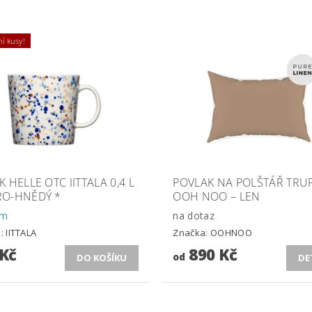
í kusy!
 HELLE OTC IITTALA 0,4 L
POVLAK NA POLŠTÁŘ TRU
O-HNĚDÝ *
OOH NOO – LEN
em
na dotaz
a:
IITTALA
Značka:
OOHNOO
 Kč
890 Kč
od
DE