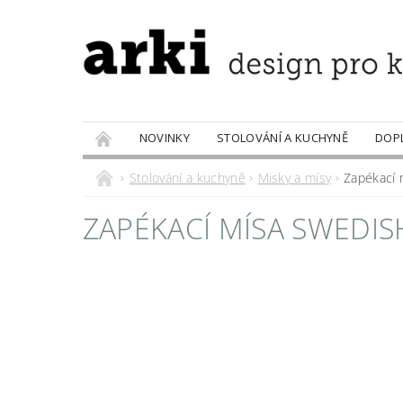
NOVINKY
STOLOVÁNÍ A KUCHYNĚ
DOP
PRODÁVANÉ ZNAČKY
DOBROTY
Stolování a kuchyně
Misky a mísy
Zapékací 
ZAPÉKACÍ MÍSA SWEDISH