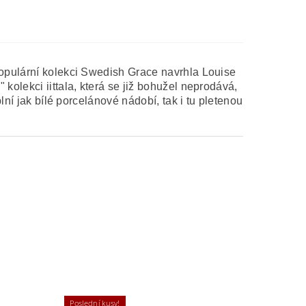
populární kolekci Swedish Grace navrhla Louise
kolekci iittala, která se již bohužel neprodává,
lní jak bílé porcelánové nádobí, tak i tu pletenou
Poslední kusy!