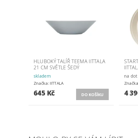
HLUBOKÝ TALÍŘ TEEMA IITTALA
STAR
21 CM SVĚTLE ŠEDÝ
IITTAL
skladem
na dot
Značka:
IITTALA
Značk
645 Kč
4 39