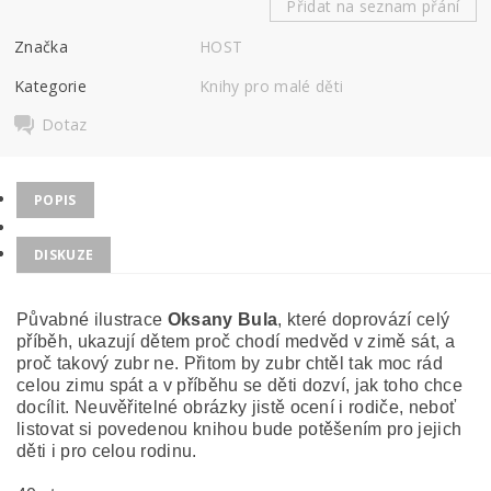
Přidat na seznam přání
Značka
HOST
Kategorie
Knihy pro malé děti
Dotaz
POPIS
DISKUZE
Půvabné ilustrace
Oksany Bula
, které doprovází celý
příběh, ukazují dětem proč chodí medvěd v zimě sát, a
proč takový zubr ne. Přitom by zubr chtěl tak moc rád
celou zimu spát a v příběhu se děti dozví, jak toho chce
docílit. Neuvěřitelné obrázky jistě ocení i rodiče, neboť
listovat si povedenou knihou bude potěšením pro jejich
děti i pro celou rodinu.