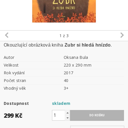
1
z 3
Okouzlující obrázková kniha
Zubr si hledá hnízdo
.
Autor
Oksana Bula
Velikost
220 x 290 mm
Rok vydání
2017
Počet stran
40
Vhodný věk
3+
Dostupnost
skladem
299 Kč