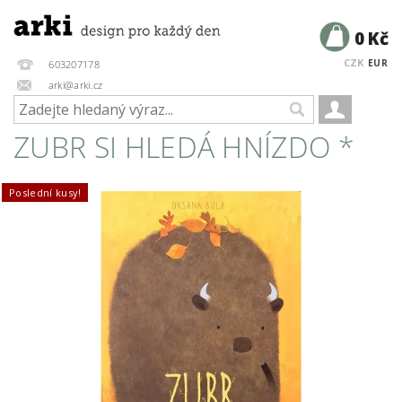
0 Kč
CZK
EUR
603207178
arki@arki.cz
ZUBR SI HLEDÁ HNÍZDO *
Poslední kusy!