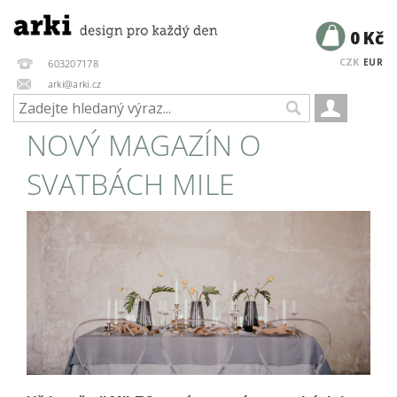
0 Kč
CZK
EUR
603207178
arki@arki.cz
NOVÝ MAGAZÍN O
SVATBÁCH MILE