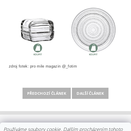
zdroj fotek: pro mile magazin @_fotim
PŘEDCHOZÍ ČLÁNEK
DALŠÍ ČLÁNEK
OBCHODNÍ PODMÍNKY
|
PLATBA
|
DOPRAVA
|
KOLEKCE IITTALA
Používáme soubory cookie. Dalším procházením tohoto
|
KOLEKCE STELTON
|
DISTRIBUCE IITTALA
|