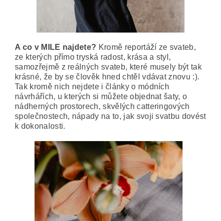
A co v MILE najdete?
Kromě reportáží ze svateb,
ze kterých přímo tryská radost, krása a styl,
samozřejmě z reálných svateb, které musely být tak
krásné, že by se člověk hned chtěl vdávat znovu :).
Tak kromě nich nejdete i články o módních
návrhářích, u kterých si můžete objednat šaty, o
nádherných prostorech, skvělých catteringových
společnostech, nápady na to, jak svoji svatbu dovést
k dokonalosti.