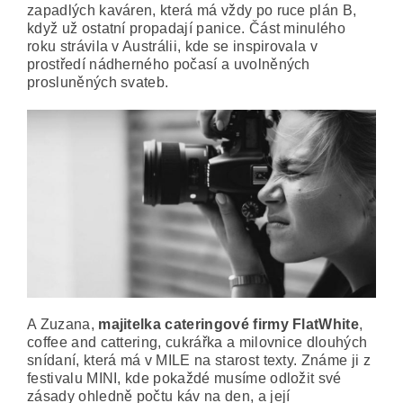
zapadlých kaváren, která má vždy po ruce plán B,
když už ostatní propadají panice. Část minulého
roku strávila v Austrálii, kde se inspirovala v
prostředí nádherného počasí a uvolněných
prosluněných svateb.
A Zuzana,
majitelka cateringové firmy FlatWhite
,
coffee and cattering, cukrářka a milovnice dlouhých
snídaní, která má v MILE na starost texty. Známe ji z
festivalu MINI, kde pokaždé musíme odložit své
zásady ohledně počtu káv na den, a její