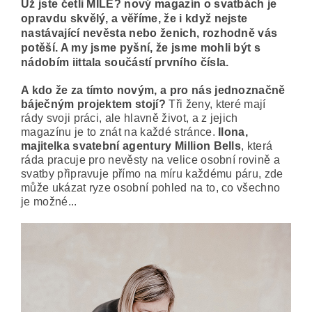
Už jste četli MILE? nový magazín o svatbách je
opravdu skvělý, a věříme, že i když nejste
nastávající nevěsta nebo ženich, rozhodně vás
potěší. A my jsme pyšní, že jsme mohli být s
nádobím iittala součástí prvního čísla.
A kdo že za tímto novým, a pro nás jednoznačně
báječným projektem stojí?
Tři ženy, které mají
rády svoji práci, ale hlavně život, a z jejich
magazínu je to znát na každé stránce.
Ilona,
majitelka svatební agentury Million Bells
, která
ráda pracuje pro nevěsty na velice osobní rovině a
svatby připravuje přímo na míru každému páru, zde
může ukázat ryze osobní pohled na to, co všechno
je možné...