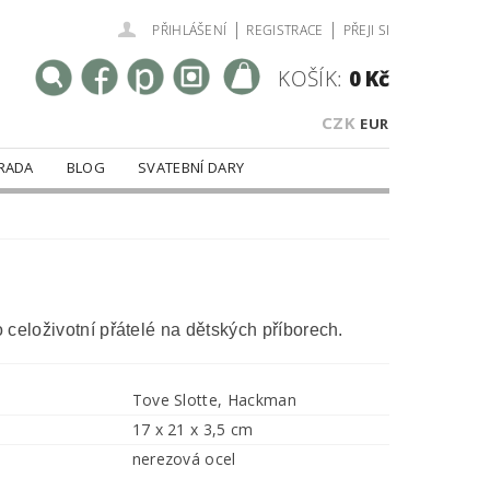
|
|
PŘIHLÁŠENÍ
REGISTRACE
PŘEJI SI
KOŠÍK:
0 Kč
CZK
EUR
RADA
BLOG
SVATEBNÍ DARY
celoživotní přátelé na dětských příborech.
Tove Slotte, Hackman
17 x 21 x 3,5 cm
nerezová ocel