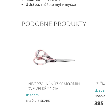
Údržba:
můžete mýt v myčce
PODOBNÉ PRODUKTY
UNIVERZÁLNÍ NŮŽKY MOOMIN
LŽIČ
LOVE VELKÉ 21 CM
sklad
skladem
Značk
Značka:
FISKARS
385