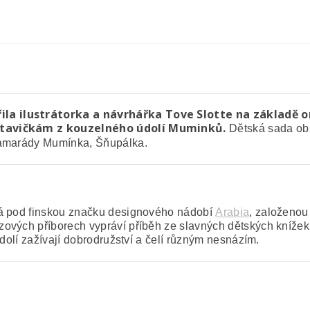
a ilustrátorka a návrhářka Tove Slotte na základě ori
ostavičkám z kouzelného údolí Muminků.
Dětská sada obsa
 kamarády Mumínka, Šňupálka.
dá pod finskou značku designového nádobí
Arabia
, založenou 
vých příborech vypráví příběh ze slavných dětských knížek o
údolí zažívají dobrodružství a čelí různým nesnázím.