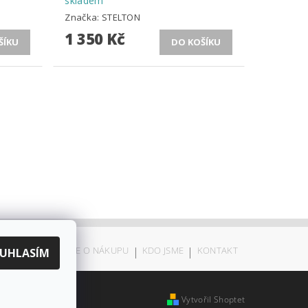
skladem
Značka:
STELTON
1 350 Kč
ODSTOUPENÍ
|
VŠE O NÁKUPU
|
KDO JSME
|
KONTAKT
UHLASÍM
Vytvořil Shoptet