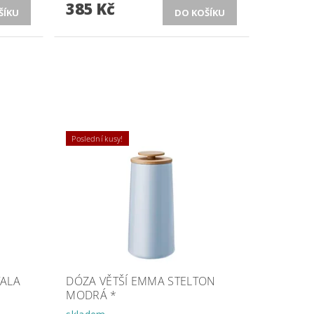
385 Kč
Poslední kusy!
TALA
DÓZA VĚTŠÍ EMMA STELTON
MODRÁ *