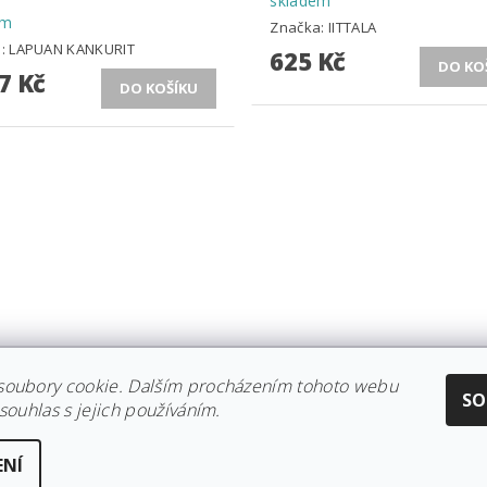
skladem
em
Značka:
IITTALA
a:
LAPUAN KANKURIT
625 Kč
7 Kč
soubory cookie. Dalším procházením tohoto webu
CE IITTALA
|
KOLEKCE STELTON
|
DISTRIBUCE IITTALA
|
REKLAMACE/
SO
souhlas s jejich používáním.
ENÍ