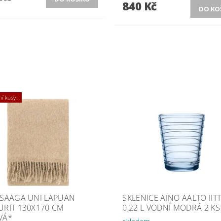
840 Kč
í kusy!
 SAAGA UNI LAPUAN
SKLENICE AINO AALTO IIT
URIT 130X170 CM
0,22 L VODNÍ MODRÁ 2 KS
VÁ*