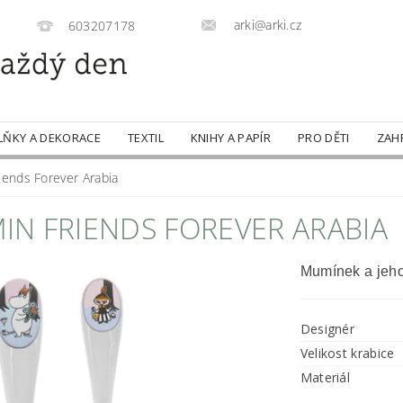
arki@arki.cz
603207178
LŇKY A DEKORACE
TEXTIL
KNIHY A PAPÍR
PRO DĚTI
ZAH
iends Forever Arabia
IN FRIENDS FOREVER ARABIA
Mumínek a jeho 
Designér
Velikost krabice
Materiál