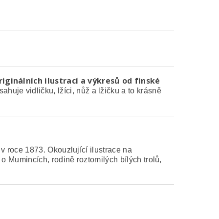
ginálních ilustrací a výkresů od finské
huje vidličku, lžíci, nůž a lžičku a to krásně
v roce 1873. Okouzlující ilustrace na
 Mumincích, rodině roztomilých bílých trolů,