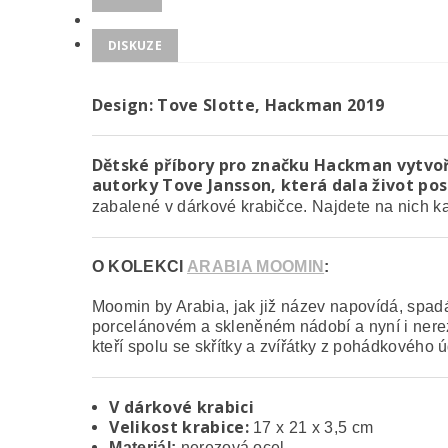
DISKUZE
Design:
Tove Slotte, Hackman 2019
Dětské příbory pro značku Hackman vytvořil
autorky Tove Jansson, která dala život p
zabalené v dárkové krabičce. Najdete na nich
O KOLEKCI
ARABIA MOOMIN
:
Moomin by Arabia, jak již název napovídá, spa
porcelánovém a skleněném nádobí a nyní i nerezo
kteří spolu se skřítky a zvířátky z pohádkového 
V dárkové krabici
Velikost krabice:
17 x 21 x 3,5 cm
Materiál:
nerezová ocel