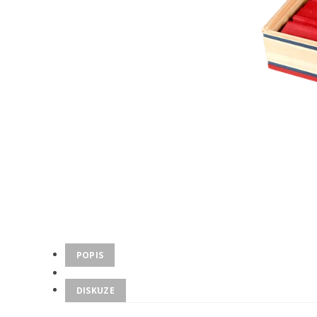
POPIS
DISKUZE