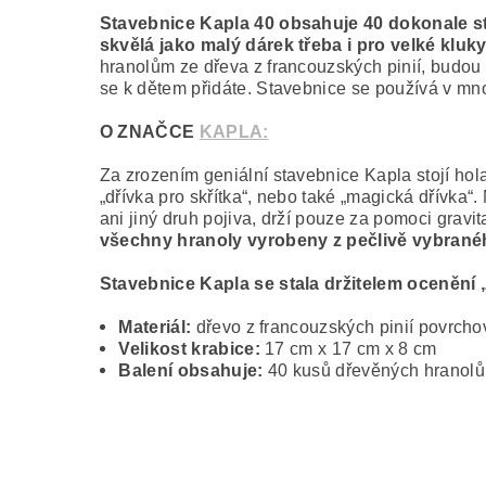
Stavebnice Kapla 40 obsahuje 40
dokonale st
skvělá jako malý dárek třeba i pro velké kl
hranolům ze dřeva z francouzských pinií, budou v
se k dětem přidáte. Stavebnice se používá v mn
O ZNAČCE
KAPLA:
Za zrozením geniální stavebnice Kapla stojí ho
„dřívka pro skřítka“, nebo také „magická dřívka
ani jiný druh pojiva, drží pouze za pomoci gravi
všechny hranoly vyrobeny z pečlivě vybraného
Stavebnice Kapla se stala držitelem ocenění
Materiál:
dřevo z francouzských pinií povrc
Velikost krabice:
17 cm x 17 cm x 8 cm
Balení obsahuje:
40 kusů dřevěných hranolů