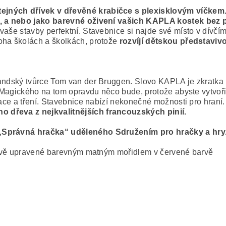
ejných dřívek v dřevěné krabičce s plexisklovým víčkem. 
uky, a nebo jako barevné oživení vašich KAPLA kostek bez
aše stavby perfektní. Stavebnice si najde své místo v dívčím
oha školách a školkách, protože
rozvíjí dětskou představivo
landský tvůrce Tom van der Bruggen. Slovo KAPLA je zkratka 
“. Magického na tom opravdu něco bude, protože abyste vytvoř
tace a tření. Stavebnice nabízí nekonečné možnosti pro hraní.
 dřeva z nejkvalitnějších francouzských pinií.
„Správná hračka“ uděleného Sdružením pro hračky a hry
hově upravené barevným matným mořidlem v červené barvě