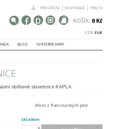
|
|
PŘIHLÁŠENÍ
REGISTRACE
PŘEJI SI
KOŠÍK:
0 Kč
CZK
EUR
RADA
BLOG
SVATEBNÍ DARY
NICE
alení oblíbené stavebnice KAPLA.
dřevo z francouzských pinií
skladem