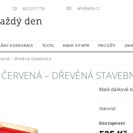
arki@arki.cz
603207178
LŇKY A DEKORACE
TEXTIL
KNIHY A PAPÍR
PRO DĚTI
ZAH
vená – dřevěná stavebnice
ČERVENÁ – DŘEVĚNÁ STAVEB
Malé dárkové b
Materiál
Dostupnost