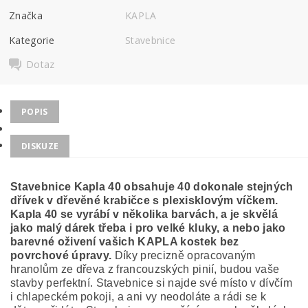
Značka
KAPLA
Kategorie
Stavebnice
Dotaz
POPIS
DISKUZE
Stavebnice Kapla 40 obsahuje 40
dokonale stejných
dřívek v dřevěné krabičce s plexisklovým víčkem.
Kapla 40 se vyrábí v několika barvách, a je skvělá
jako malý dárek třeba i pro velké kluky, a nebo jako
barevné oživení vašich KAPLA kostek bez
povrchové úpravy.
Díky precizně opracovaným
hranolům ze dřeva z francouzských pinií, budou vaše
stavby perfektní. Stavebnice si najde své místo v dívčím
i chlapeckém pokoji, a ani vy neodoláte a rádi se k