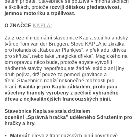
dětem přidáte. Stavebnice se používá v mnoha školách
a školkách, protože
rozvíjí dětskou představivost,
jemnou motoriku a trpělivost.
O ZNAČCE
KAPLA:
Za zrozením geniální stavebnice Kapla stojí holandský
tvůrce Tom van der Bruggen. Slovo KAPLA je zkratka
pro holandské „Kabouter Plankjes“, v překladu „dřívka
pro skřítka“, nebo také „magická dřívka“. Magického na
tom opravdu něco bude, protože abyste vytvořili
nádherné stavby nepotřebujete žádné lepidlo ani jiný
druh pojiva, drží pouze za pomoci gravitace a
tření. Stavebnice nabízí nekonečné možnosti pro
hraní.
Kvalita je pro Kaplu základem, proto jsou
všechny hranoly vyrobeny z pečlivě vybraného
dřeva z nejkvalitnějších francouzských pinií.
Stavebnice Kapla se stala držitelem
ocenění
„Správná hračka“ uděleného Sdružením pro
hračky a hry.
Materiál:
dřevo z francouzských pinií povrchově