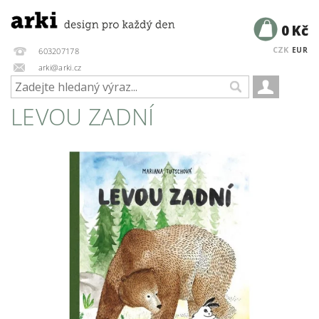
0 Kč
CZK
EUR
603207178
arki@arki.cz
LEVOU ZADNÍ