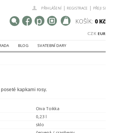
|
|
PŘIHLÁŠENÍ
REGISTRACE
PŘEJI SI
KOŠÍK:
0 Kč
CZK
EUR
RADA
BLOG
SVATEBNÍ DARY
 poseté kapkami rosy.
Oiva Toikka
0,23 l
sklo
červená / cranberry