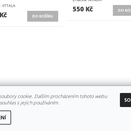
a:
IITTALA
550 Kč
 Kč
soubory cookie. Dalším procházením tohoto webu
CE IITTALA
|
KOLEKCE STELTON
|
DISTRIBUCE IITTALA
|
REKLAMACE/
SO
souhlas s jejich používáním.
ENÍ