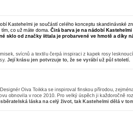
obí Kastehelmi je součástí celého konceptu skandinávské z
 tím, co už máte doma.
Čirá barva je na nádobí Kastehelmi 
né sklo od značky iittala je probarvené ve hmotě a díky
misek, svícnů a textilu čerpá inspiraci z kapek rosy lesknoucí
osy.
Její krásu jen potvrzuje to, že se vyrábí už půl století.
esignér Oiva Toikka se inspiroval finskou přírodou, zejména
novu obnovila v roce 2010. Pro velký úspěch ji každoročně ro
je sběratelská láska na celý život, tak Kastehelmi dělá v