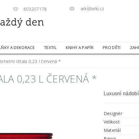
arki@arki.cz
603207178
LŇKY A DEKORACE
TEXTIL
KNIHY A PAPÍR
PRO DĚTI
ZAH
ehelmi iittala 0,23 l červená *
ALA 0,23 L ČERVENÁ *
Luxusní nádobí
Designér
Velikost
Materiál
Barva