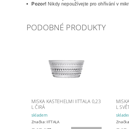
Pozor!
Nikdy nepoužívejte pro ohřívání v mikr
PODOBNÉ PRODUKTY
MISKA KASTEHELMI IITTALA 0,23
MISKA
L ČIRÁ
L SVĚ
skladem
sklad
Značka:
IITTALA
Značk