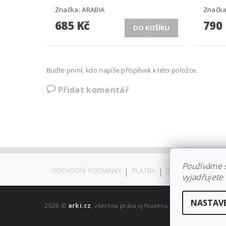
Značka:
ARABIA
Značk
685 Kč
790
Buďte první, kdo napíše příspěvek k této položce.
Přidat komentář
Používáme 
OBCHODNÍ PODMÍNKY
|
PLATBA
|
DOPRAVA
|
KOLEK
vyjadřujete 
NASTAV
2026 ©
arki.cz
, všechna práva vyhrazena