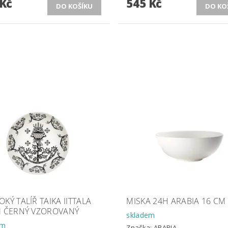
 Kč
545 Kč
KÝ TALÍŘ TAIKA IITTALA
MISKA 24H ARABIA 16 CM 
M ČERNÝ VZOROVANÝ
skladem
em
Značka:
ARABIA