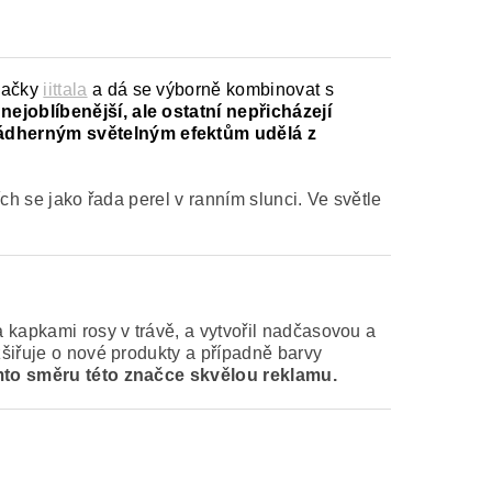
načky
iittala
a dá se výborně kombinovat s
nejoblíbenější, ale ostatní nepřicházejí
 nádherným světelným efektům udělá z
ch se jako řada perel v ranním slunci. Ve světle
 kapkami rosy v trávě, a vytvořil nadčasovou a
zšiřuje o nové produkty a případně barvy
 tomto směru této značce skvělou reklamu.