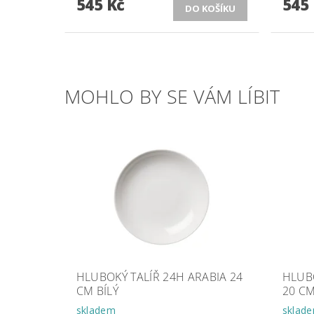
545 Kč
545
MOHLO BY SE VÁM LÍBIT
HLUBOKÝ TALÍŘ 24H ARABIA 24
HLUBO
CM BÍLÝ
20 C
skladem
sklad