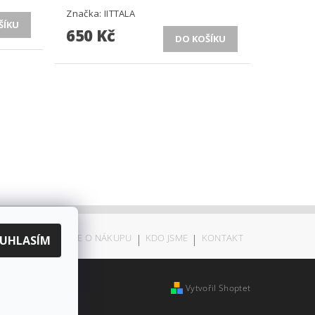
Značka:
IITTALA
650 Kč
ODSTOUPENÍ
|
VŠE O NÁKUPU
|
KDO JSME
|
KONTAKT
UHLASÍM
Vytvořil Shoptet