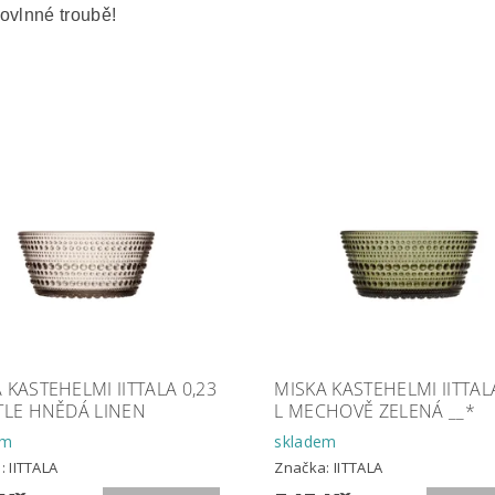
ovlnné troubě!
 KASTEHELMI IITTALA 0,23
MISKA KASTEHELMI IITTAL
TLE HNĚDÁ LINEN
L MECHOVĚ ZELENÁ __*
em
skladem
a:
IITTALA
Značka:
IITTALA