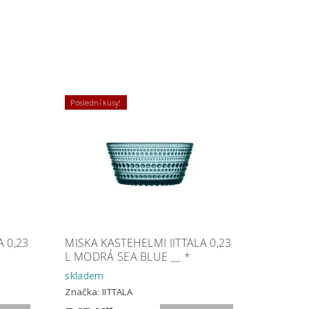
Poslední kusy!
A 0,23
MISKA KASTEHELMI IITTALA 0,23
L MODRÁ SEA BLUE __ *
skladem
Značka:
IITTALA