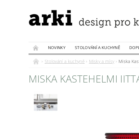
NOVINKY
STOLOVÁNÍ A KUCHYNĚ
DOP
PRODÁVANÉ ZNAČKY
DOBROTY
Stolování a kuchyně
Misky a mísy
Miska Kast
MISKA KASTEHELMI IITT