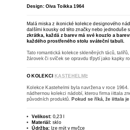
Design: Oiva Toikka 1964
Malá miska z ikonické kolekce designového nád
dalšími kousky od této značky nebo jednoduše s
zkrátka, každá z barev má své kouzlo a barev
každého prostřeného stolu sváteční tabuli.
Tato romantická kolekce skleněných táců, talířů, 
žárovek či svíček se opravdu třpytí jako kapky r
O KOLEKCI
KASTEHELMI
:
Kolekce Kastehelmi byla navržena v roce 1964. D
nádhernou kolekci nádobí, kterou firma iittala z
původních produktů.
Pokud se říká, že iittala 
Velikost:
0,23 l
Materiál:
sklo
Údržba:
lze mýt v myčce