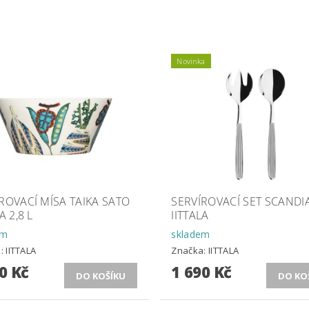
Novinka
ROVACÍ MÍSA TAIKA SATO
SERVÍROVACÍ SET SCANDI
A 2,8 L
IITTALA
em
skladem
a:
IITTALA
Značka:
IITTALA
0 Kč
1 690 Kč