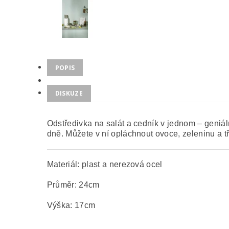
POPIS
DISKUZE
Odstředivka na salát a cedník v jednom – geniá
dně. Můžete v ní opláchnout ovoce, zeleninu a t
Materiál: plast a nerezová ocel
Průměr: 24cm
Výška: 17cm