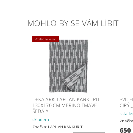
MOHLO BY SE VÁM LÍBIT
Poslední kusy!
DEKA ARKI LAPUAN KANKURIT
SVÍCE
130X170 CM MERINO TMAVĚ
ČIRÝ _
ŠEDÁ *
sklad
skladem
Značk
Značka:
LAPUAN KANKURIT
650