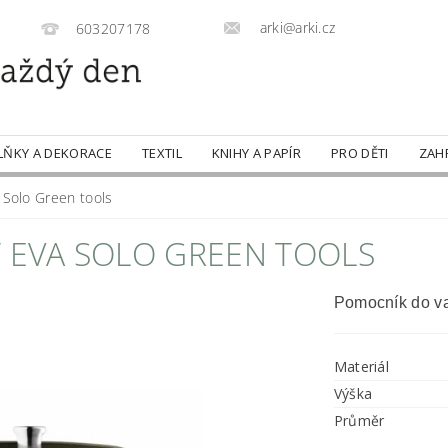
arki@arki.cz
603207178
LŇKY A DEKORACE
TEXTIL
KNIHY A PAPÍR
PRO DĚTI
ZAH
 Solo Green tools
T EVA SOLO GREEN TOOLS
Pomocník do va
Materiál
Výška
Průměr