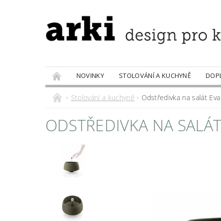
NOVINKY
STOLOVÁNÍ A KUCHYNĚ
DOP
PRODÁVANÉ ZNAČKY
DOBROTY
Stolování a kuchyně
Odstředivka na salát Eva
ODSTŘEDIVKA NA SALÁ