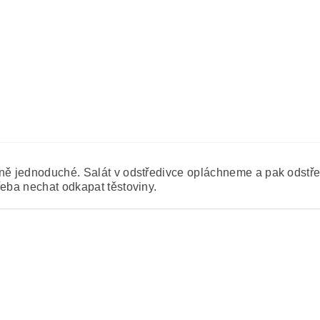
lně jednoduché. Salát v odstředivce opláchneme a pak odstře
řeba nechat odkapat těstoviny.