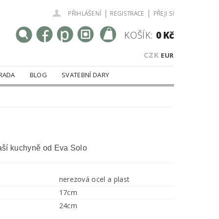
|
|
PŘIHLÁŠENÍ
REGISTRACE
PŘEJI SI
KOŠÍK:
0 Kč
CZK
EUR
RADA
BLOG
SVATEBNÍ DARY
ší kuchyně od Eva Solo
nerezová ocel a plast
17cm
24cm