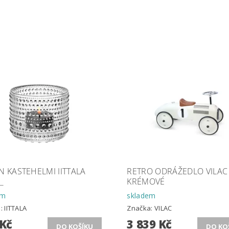
N KASTEHELMI IITTALA
RETRO ODRÁŽEDLO VILAC
_
KRÉMOVÉ
em
skladem
a:
IITTALA
Značka:
VILAC
 Kč
3 839 Kč