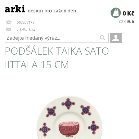
0 Kč
CZK
EUR
603207178
arki@arki.cz
PODŠÁLEK TAIKA SATO
IITTALA 15 CM