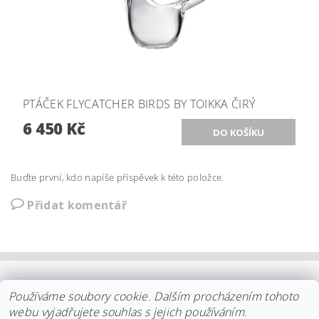
PTÁČEK FLYCATCHER BIRDS BY TOIKKA ČIRÝ
6 450 Kč
Buďte první, kdo napíše příspěvek k této položce.
Přidat komentář
OBCHODNÍ PODMÍNKY
|
PLATBA
|
DOPRAVA
|
KOLEKCE IITTALA
Používáme soubory cookie. Dalším procházením tohoto
|
KOLEKCE STELTON
|
DISTRIBUCE IITTALA
|
REKLAMACE/ODSTOUPENÍ
|
VŠE O NÁKUPU
|
KDO JSME
|
webu vyjadřujete souhlas s jejich používáním.
KONTAKT