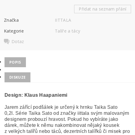
Přidat na seznam přání
Značka
IITTALA
Kategorie
Talíře a tácy
Dotaz
POPIS
DISKUZE
Design:
Klaus Haapaniemi
Jarem zářící podšálek je určený k hrnku Taika Sato
0,2l. Série Taika Sato od značky iittala svým malovaným
designem probouzí hravost. Pokud ho vybíráte jako
dárek, můžete k němu nakombinovat nějaký kousek
z velkých talířů nebo táců, dezertních talířků či misek pro