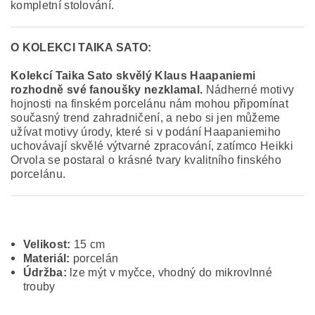
kompletní stolování.
O KOLEKCI TAIKA SATO:
Kolekcí Taika Sato skvělý Klaus Haapaniemi
rozhodně své fanoušky nezklamal.
Nádherné motivy
hojnosti na finském porcelánu nám mohou připomínat
současný trend zahradničení, a nebo si jen můžeme
užívat motivy úrody, které si v podání Haapaniemiho
uchovávají skvělé výtvarné zpracování, zatímco Heikki
Orvola se postaral o krásné tvary kvalitního finského
porcelánu.
Velikost:
15 cm
Materiál:
porcelán
Údržba:
lze mýt v myčce, vhodný do mikrovlnné
trouby