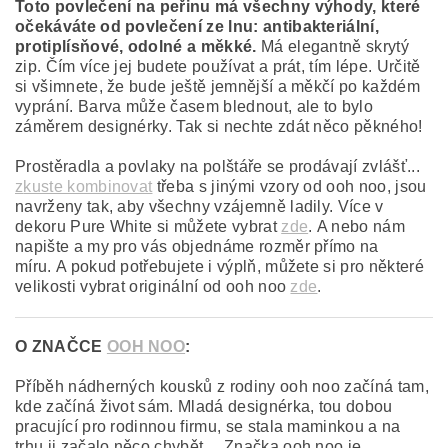
Toto povlečení na peřinu má všechny výhody, které
očekáváte od povlečení ze lnu: antibakteriální,
protiplísňové, odolné a měkké.
Má elegantně skrytý
zip. Čím více jej budete používat a prát, tím lépe. Určitě
si všimnete, že bude ještě jemnější a měkčí po každém
vyprání. Barva může časem blednout, ale to bylo
záměrem designérky. Tak si nechte zdát něco pěkného!
Prostěradla a povlaky na polštáře se prodávají zvlášť...
z
kuste kombinovat
třeba s jinými vzory od ooh noo, jsou
navrženy tak, aby všechny vzájemně ladily. Více v
dekoru Pure White si můžete vybrat
zde
. A nebo nám
napište a my pro vás objednáme rozměr přímo na
míru.
A pokud potřebujete i výplň, můžete si pro některé
velikosti vybrat originální od ooh noo
zde
.
O ZNAČCE
OOH NOO
:
Příběh nádherných kousků z rodiny ooh noo začíná tam,
kde začíná život sám. Mladá designérka, tou dobou
pracující pro rodinnou firmu, se stala maminkou a na
trhu ji začalo něco chybět… Značka ooh noo je