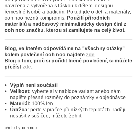
navržena a vytvořena s láskou k dětem, designu,
řemeslné tvorbě a tradicím. Pokud jde o děti a materiály,
ooh noo nezná kompromis.
Použití přírodních
materiálů a nadčasový minimalistický design činí z
ooh noo značku, kterou si zamilujete na celý život.
Blog, ve kterém odpovídáme na "všechny otázky"
kolem povlečení ooh noo najdete
zde
.
Blog o tom, proč si pořídit lněné povlečení, si můžete
přečíst
zde
.
Výplň není součástí
Velikost:
vyberte si v nabídce variant anebo nám
napište přesné rozměry do poznámky v objednávce
Materiál:
100% len
Údržba:
perte v pračce při nízkých teplotách, raději
nesušit v sušičce, můžete žehlit
photo by ooh noo