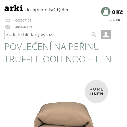
0 Kč
CZK
EUR
603207178
arki@arki.cz
POVLEČENÍ NA PEŘINU
TRUFFLE OOH NOO – LEN