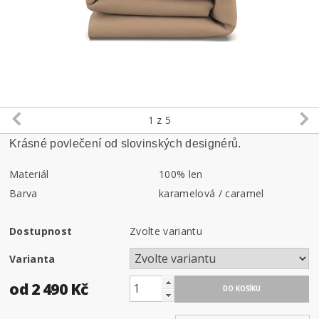
1
z 5
Krásné povlečení od slovinských designérů.
Materiál
100% len
Barva
karamelová / caramel
Dostupnost
Zvolte variantu
Varianta
od 2 490 Kč