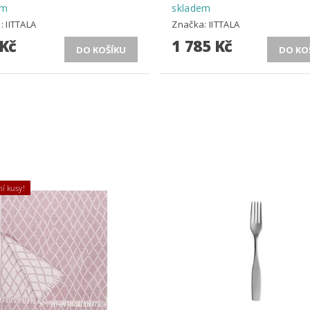
em
skladem
a:
IITTALA
Značka:
IITTALA
 Kč
1 785 Kč
í kusy!