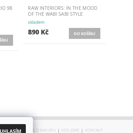
RIO 98
RAW INTERIORS: IN THE MOOD
OF THE WABI SABI STYLE
skladem
890 Kč
ODSTOUPENÍ
|
VŠE O NÁKUPU
|
KDO JSME
|
KONTAKT
UHLASÍM