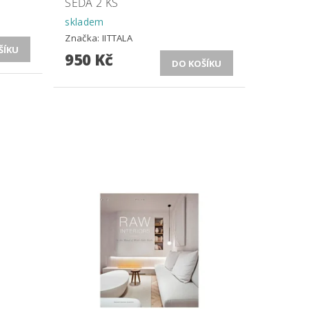
ŠEDÁ 2 KS
skladem
Značka:
IITTALA
950 Kč