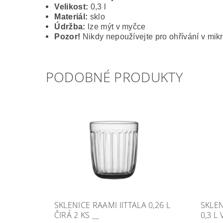
Velikost:
0,3 l
Materiál:
sklo
Údržba:
lze mýt v myčce
Pozor!
Nikdy nepoužívejte pro ohřívání v mikr
PODOBNÉ PRODUKTY
SKLENICE RAAMI IITTALA 0,26 L
SKLEN
ČIRÁ 2 KS __
0,3 L