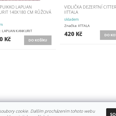
 PUIKKO LAPUAN
VIDLIČKA DEZERTNÍ CITTE
URIT 140X180 CM RŮŽOVÁ
IITTALA
skladem
em
Značka:
IITTALA
a:
LAPUAN KANKURIT
420 Kč
0 Kč
soubory cookie. Dalším procházením tohoto webu
CE IITTALA
|
KOLEKCE STELTON
|
DISTRIBUCE IITTALA
|
REKLAMACE/
SO