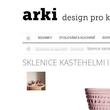
NOVINKY
STOLOVÁNÍ A KUCHYNĚ
DOP
PRODÁVANÉ ZNAČKY
DOBROTY
Stolování a kuchyně
Sklenice
Sklenice Kaste
SKLENICE KASTEHELMI I