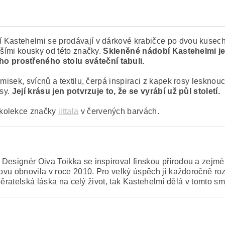
í Kastehelmi se prodávají v dárkové krabičce po dvou kusec
lšími kousky od této značky.
Skleněné nádobí Kastehelmi je
o prostřeného stolu sváteční tabuli.
misek, svícnů a textilu, čerpá inspiraci z kapek rosy lesknouc
osy.
Její krásu jen potvrzuje to, že se vyrábí už půl století.
 kolekce značky
iittala
v červených barvách.
Designér Oiva Toikka se inspiroval finskou přírodou a zejmé
novu obnovila v roce 2010. Pro velký úspěch ji každoročně ro
 sběratelská láska na celý život, tak Kastehelmi dělá v tomto 