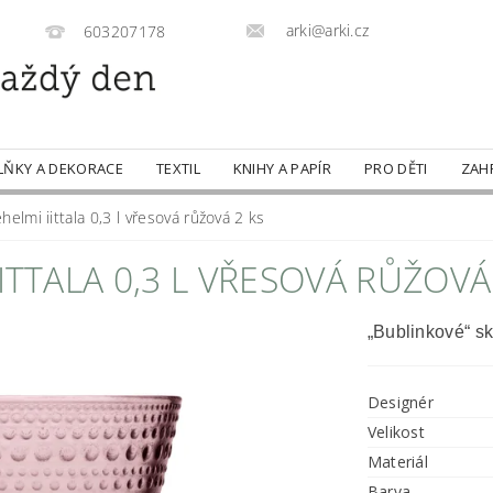
arki@arki.cz
603207178
LŇKY A DEKORACE
TEXTIL
KNIHY A PAPÍR
PRO DĚTI
ZAH
helmi iittala 0,3 l vřesová růžová 2 ks
ITTALA 0,3 L VŘESOVÁ RŮŽOVÁ
„Bublinkové“ sk
Designér
Velikost
Materiál
Barva