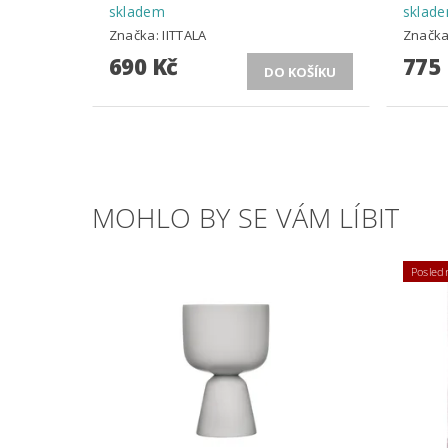
skladem
sklad
Značka:
IITTALA
Značk
690 Kč
775
MOHLO BY SE VÁM LÍBIT
Posledn