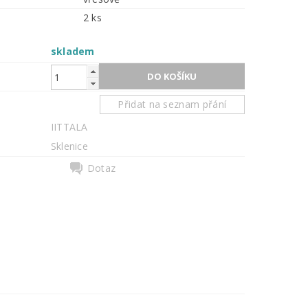
2 ks
skladem
Přidat na seznam přání
IITTALA
Sklenice
Dotaz