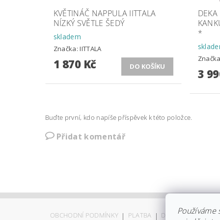
KVĚTINÁČ NAPPULA IITTALA
DEKA
NÍZKÝ SVĚTLE ŠEDÝ
KANK
*
skladem
sklad
Značka:
IITTALA
Značk
1 870 Kč
3 99
Buďte první, kdo napíše příspěvek k této položce.
Přidat komentář
Používáme 
OBCHODNÍ PODMÍNKY
|
PLATBA
|
DOPRAVA
|
KOLEK