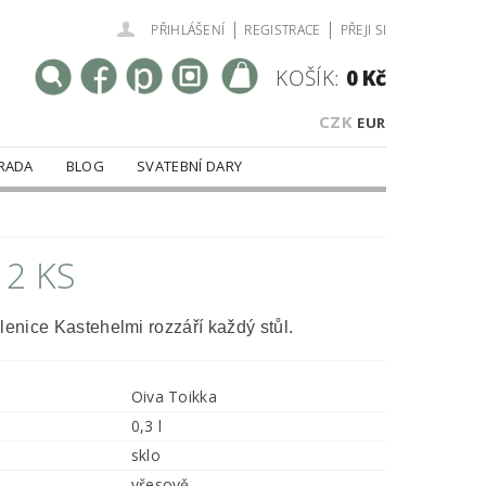
|
|
PŘIHLÁŠENÍ
REGISTRACE
PŘEJI SI
KOŠÍK:
0 Kč
CZK
EUR
RADA
BLOG
SVATEBNÍ DARY
 2 KS
lenice Kastehelmi rozzáří každý stůl.
Oiva Toikka
0,3 l
sklo
vřesově