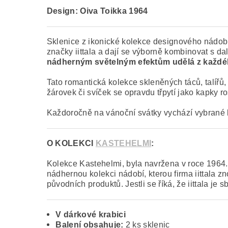
Design: Oiva Toikka 1964
Sklenice z ikonické kolekce designového nádob
značky iittala a dají se výborně kombinovat s da
nádherným světelným efektům udělá z každéh
Tato romantická kolekce skleněných táců, talířů, 
žárovek či svíček se opravdu třpytí jako kapky r
Každoročně
na vánoční svátky
vychází
vybrané
O KOLEKCI
KASTEHELMI
:
Kolekce Kastehelmi, byla navržena v roce 1964. 
nádhernou kolekci nádobí, kterou firma iittala z
původních produktů. Jestli se říká, že iittala je
V dárkové krabici
Balení obsahuje:
2 ks sklenic