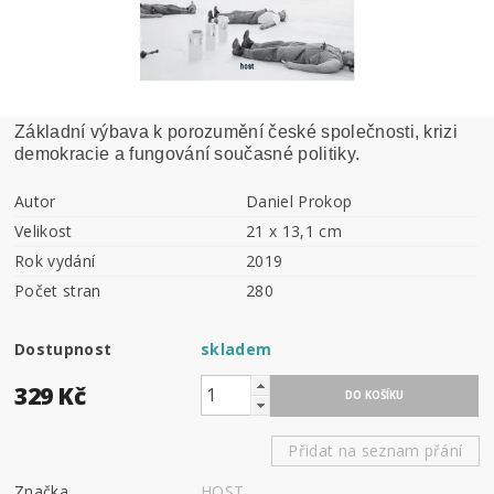
Základní výbava k porozumění české společnosti, krizi
demokracie a fungování současné politiky.
Autor
Daniel Prokop
Velikost
21 x 13,1 cm
Rok vydání
2019
Počet stran
280
Dostupnost
skladem
329 Kč
Přidat na seznam přání
Značka
HOST