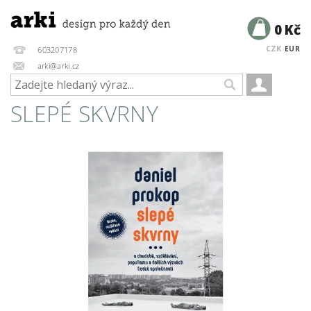
0 Kč
CZK
EUR
603207178
arki@arki.cz
SLEPÉ SKVRNY