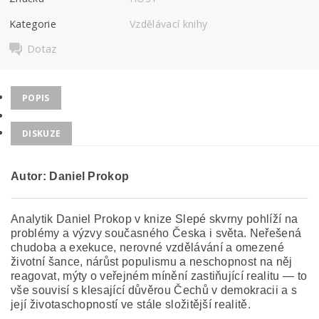
Kategorie
Vzdělávací knihy
Dotaz
POPIS
DISKUZE
Autor: Daniel Prokop
Analytik Daniel Prokop v knize Slepé skvrny pohlíží na
problémy a výzvy současného Česka i světa. Neřešená
chudoba a exekuce, nerovné vzdělávání a omezené
životní šance, nárůst populismu a neschopnost na něj
reagovat, mýty o veřejném mínění zastiňující realitu — to
vše souvisí s klesající důvěrou Čechů v demokracii a s
její životaschopností ve stále složitější realitě.