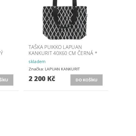
TAŠKA PUIKKO LAPUAN
Ý
KANKURIT 40X60 CM ČERNÁ *
skladem
Značka:
LAPUAN KANKURIT
2 200 Kč