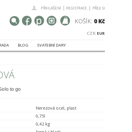
|
|
PŘIHLÁŠENÍ
REGISTRACE
PŘEJI SI
KOŠÍK:
0 Kč
CZK
EUR
RADA
BLOG
SVATEBNÍ DARY
OVÁ
Solo to go
Nerezová ocel, plast
0,75l
0,42 kg
černá / black