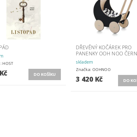
OPÁD
DŘEVĚNÝ KOČÁREK PRO
PANENKY OOH NOO ČERN
em
skladem
a:
HOST
Značka:
OOHNOO
 Kč
3 420 Kč