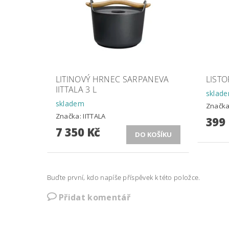
LITINOVÝ HRNEC SARPANEVA
LIST
IITTALA 3 L
sklad
skladem
Značk
Značka:
IITTALA
399
7 350 Kč
Buďte první, kdo napíše příspěvek k této položce.
Přidat komentář