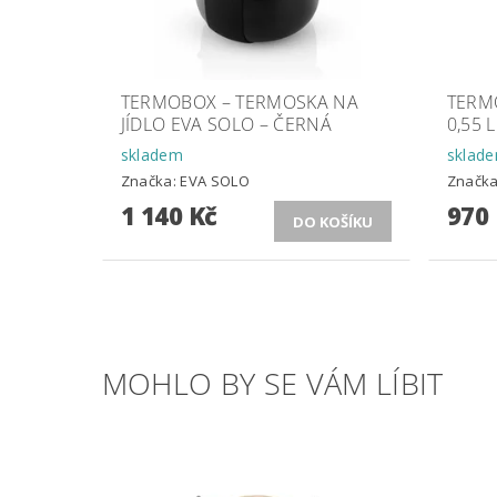
TERMOBOX – TERMOSKA NA
TERM
JÍDLO EVA SOLO – ČERNÁ
0,55 
skladem
sklad
Značka:
EVA SOLO
Značk
1 140 Kč
970
MOHLO BY SE VÁM LÍBIT