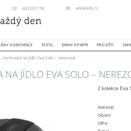
arki@arki.cz
603207178
LŇKY A DEKORACE
TEXTIL
KNIHY A PAPÍR
PRO DĚTI
ZAH
 termoska na jídlo Eva Solo – nerezová
NA JÍDLO EVA SOLO – NEREZ
Z kolekce Eva 
Materiál
Objem
Váha
Barva