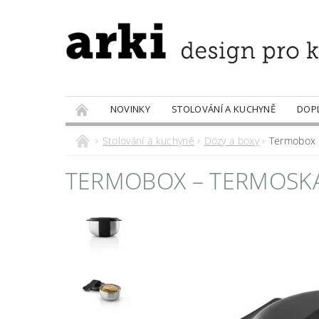
NOVINKY
STOLOVÁNÍ A KUCHYNĚ
DOP
PRODÁVANÉ ZNAČKY
DOBROTY
Stolování a kuchyně
Dózy a boxy
Termobox –
TERMOBOX – TERMOSKA 