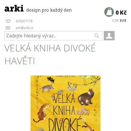
0 Kč
CZK
EUR
603207178
arki@arki.cz
VELKÁ KNIHA DIVOKÉ
HAVĚTI