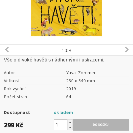
1
z 4
Vše o divoké havěti s nádhernými ilustracemi.
Autor
Yuval Zommer
Velikost
230 x 340 mm
Rok vydání
2019
Počet stran
64
Dostupnost
skladem
299 Kč