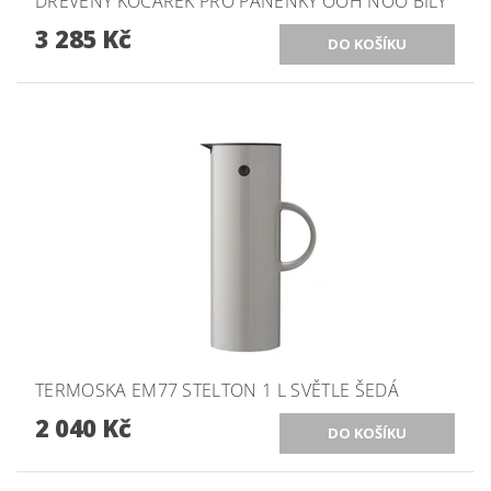
DŘEVĚNÝ KOČÁREK PRO PANENKY OOH NOO BÍLÝ
3 285 Kč
TERMOSKA EM77 STELTON 1 L SVĚTLE ŠEDÁ
2 040 Kč