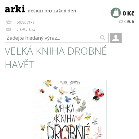
0 Kč
CZK
EUR
603207178
arki@arki.cz
VELKÁ KNIHA DROBNÉ
HAVĚTI