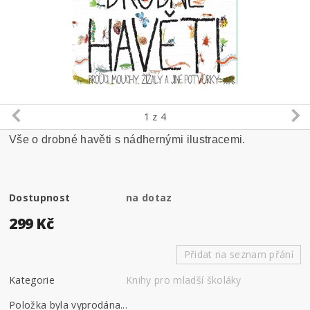
1
z 4
Vše o drobné havěti s nádhernými ilustracemi.
Dostupnost
na dotaz
299 Kč
Přidat na seznam přání
Kategorie
Knihy pro mladší školáky
Položka byla vyprodána...