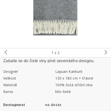
1
z 2
Zabalte se do čisté vlny plné severského designu.
Designér
Lapuan Kankurit
Velikost
130 x 180 cm + třásně
Materiál
100% čistá střižní vlna
Barva
bílo-šedá
Dostupnost
na dotaz