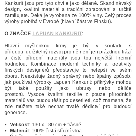
Kankurit jsou pro tyto chvíle jako dělané. Skandinávský
design, kvalitní materiál a tradiční zpracování si určitě
zamilujete. Deka je vyrobena ze 100% vlny. Celý proces
výroby probíhá v Evropě (hlavní část ve Finsku).
O ZNAČCE
LAPUAN KANKURIT
:
Hlavní myšlenkou firmy je být v souladu s
přírodou, udržitelný rozvoj pro ně není jen prázdnou frází
a čisté přírodní materiály jsou tou největší firemní
hodnotou. Kombinace moderní techniky a kreativity
finských designérů představuje to nelepší ve svém
oboru. Neexistuje žádný správný nebo špatný způsob,
jak používat výrobky Lapuan Kankurit: přikrývky mohou
být také použity jako ubrusy nebo děliče
prostorů. Vysoce kvalitní textilie z pouze přírodních
materiálů vás budou těšit po desetiletí, což znamená, že
zde můžete také nechat trvalé dědictví pro budoucí
generace.
Velikost:
130 x 180 cm + třásně
Materiál:
100% čistá střižní vlna