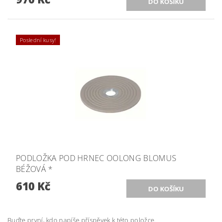
Poslední kusy!
PODLOŽKA POD HRNEC OOLONG BLOMUS
BÉŽOVÁ *
610 Kč
Buďte první, kdo napíše příspěvek k této položce.