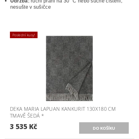
Údržba:
ruční praní na 30 °C nebo suché čištění,
nesušte v sušičce
Poslední kusy!
DEKA MARIA LAPUAN KANKURIT 130X180 CM
TMAVĚ ŠEDÁ *
3 535 Kč