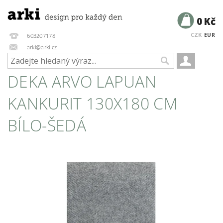
0 Kč
CZK
EUR
603207178
arki@arki.cz
DEKA ARVO LAPUAN
KANKURIT 130X180 CM
BÍLO-ŠEDÁ