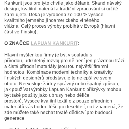
Kankurit jsou pro tyto chvíle jako dělané. Skandinávský
design, kvalitní materiál a tradiční zpracování si určitě
zamilujete. Deka je vyrobena ze 100 % vysoce
kvalitního jemného jihoamerického vlněného
vlákna. Celý proces výroby probíhá v Evropě (hlavní
část ve Finsku
).
O ZNAČCE
LAPUAN KANKURIT
:
Hlavní myšlenkou firmy je být v souladu s
přírodou, udržitelný rozvoj pro ně není jen prázdnou frází
a čisté přírodní materiály jsou tou největší firemní
hodnotou. Kombinace moderní techniky a kreativity
finských designérů představuje to nelepší ve svém
oboru. Neexistuje žádný správný nebo špatný způsob,
jak používat výrobky Lapuan Kankurit: přikrývky mohou
být také použity jako ubrusy nebo děliče
prostorů. Vysoce kvalitní textilie z pouze přírodních
materiálů vás budou těšit po desetiletí, což znamená, že
zde můžete také nechat trvalé dědictví pro budoucí
generace.