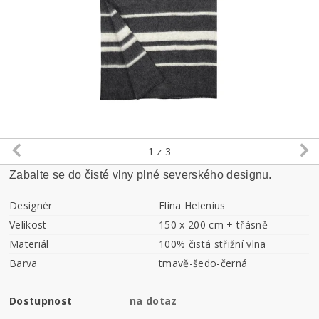
1
z 3
Zabalte se do čisté vlny plné severského designu.
Designér
Elina Helenius
Velikost
150 x 200 cm + třásně
Materiál
100% čistá střižní vlna
Barva
tmavě-šedo-černá
Dostupnost
na dotaz