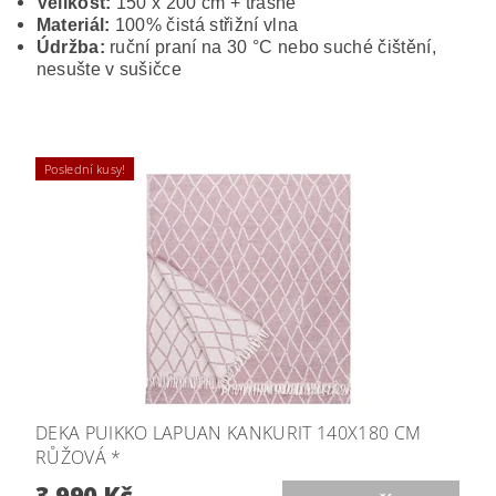
Velikost:
150 x 200 cm + třásně
Materiál:
100% čistá střižní vlna
Údržba:
ruční praní na 30 °C nebo suché čištění,
nesušte v sušičce
Poslední kusy!
DEKA PUIKKO LAPUAN KANKURIT 140X180 CM
RŮŽOVÁ *
3 990 Kč