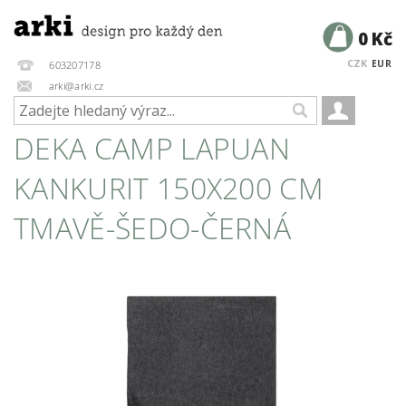
0 Kč
CZK
EUR
603207178
arki@arki.cz
DEKA CAMP LAPUAN
KANKURIT 150X200 CM
TMAVĚ-ŠEDO-ČERNÁ