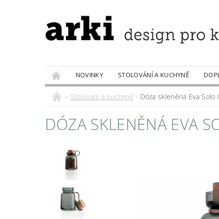
NOVINKY
STOLOVÁNÍ A KUCHYNĚ
DOP
PRODÁVANÉ ZNAČKY
DOBROTY
Stolování a kuchyně
Dóza skleněná Eva Solo 0
DÓZA SKLENĚNÁ EVA SO