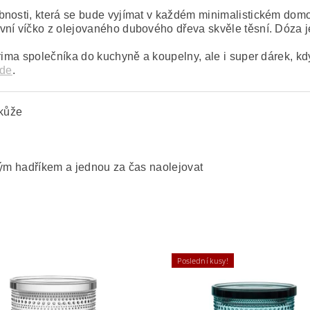
bnosti, která se bude vyjímat v každém minimalistickém dom
ivní víčko z olejovaného dubového dřeva skvěle těsní. Dóza
prima společníka do kuchyně a koupelny, ale i super dárek, k
de
.
 kůže
hkým hadříkem a jednou za čas naolejovat
Poslední kusy!