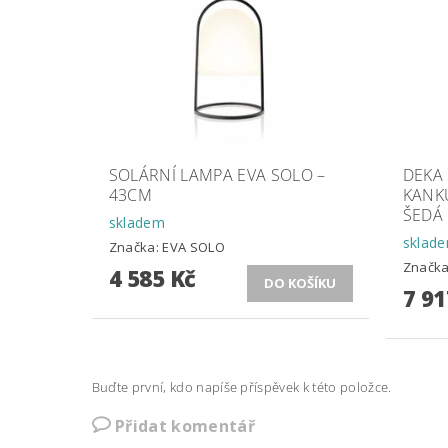
SOLÁRNÍ LAMPA EVA SOLO –
DEKA
43CM
KANK
ŠEDÁ 
skladem
sklad
Značka:
EVA SOLO
Značk
4 585 Kč
7 91
Buďte první, kdo napíše příspěvek k této položce.
Přidat komentář