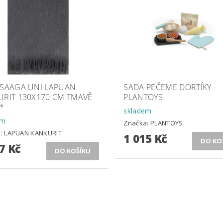
 SAAGA UNI LAPUAN
SADA PEČEME DORTÍKY
URIT 130X170 CM TMAVĚ
PLANTOYS
*
skladem
em
Značka:
PLANTOYS
a:
LAPUAN KANKURIT
1 015 Kč
7 Kč