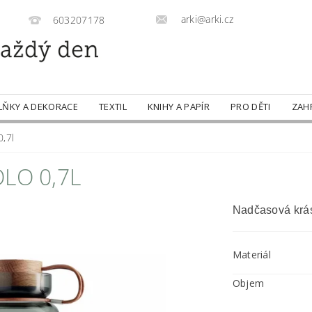
arki@arki.cz
603207178
LŇKY A DEKORACE
TEXTIL
KNIHY A PAPÍR
PRO DĚTI
ZAH
,7l
LO 0,7L
Nadčasová krá
Materiál
Objem