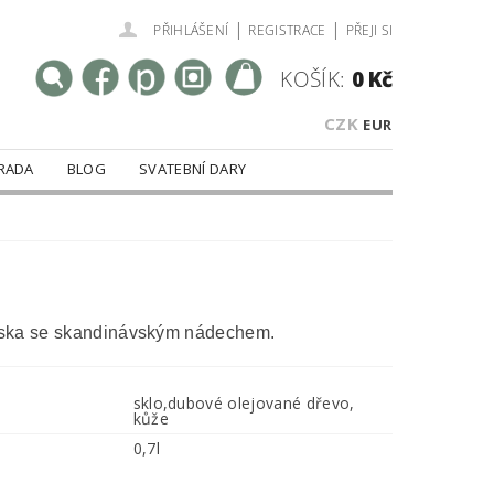
|
|
PŘIHLÁŠENÍ
REGISTRACE
PŘEJI SI
KOŠÍK:
0 Kč
CZK
EUR
RADA
BLOG
SVATEBNÍ DARY
ska se skandinávským nádechem.
sklo,dubové olejované dřevo,
kůže
0,7l