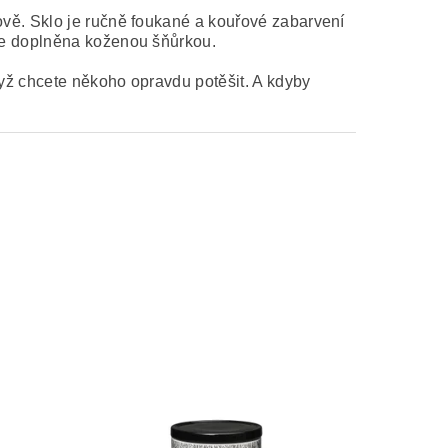
ově. Sklo je ručně foukané a kouřové zabarvení
 je doplněna koženou šňůrkou.
dyž chcete někoho opravdu potěšit. A kdyby