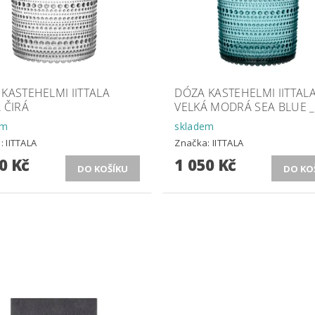
KASTEHELMI IITTALA
DÓZA KASTEHELMI IITTAL
 ČIRÁ
VELKÁ MODRÁ SEA BLUE _
em
skladem
a:
IITTALA
Značka:
IITTALA
0 Kč
1 050 Kč