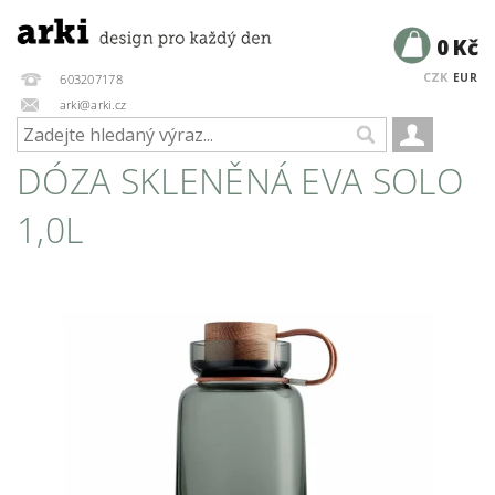
0 Kč
CZK
EUR
603207178
arki@arki.cz
DÓZA SKLENĚNÁ EVA SOLO
1,0L