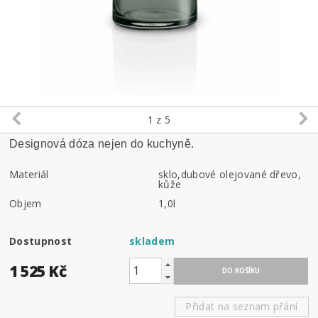
1
z 5
Designová dóza nejen do kuchyně.
Materiál
sklo,dubové olejované dřevo,
kůže
Objem
1,0l
Dostupnost
skladem
1 525 Kč
Přidat na seznam přání