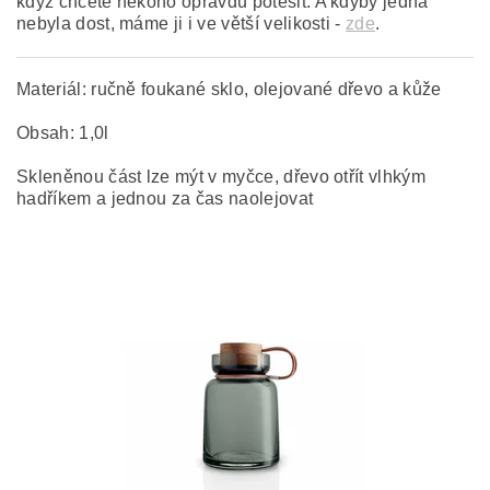
když chcete někoho opravdu potěšit. A kdyby jedna
nebyla dost, máme ji i ve větší velikosti -
zde
.
Materiál: ručně foukané sklo, olejované dřevo a kůže
Obsah: 1,0l
Skleněnou část lze mýt v myčce, dřevo otřít vlhkým
hadříkem a jednou za čas naolejovat