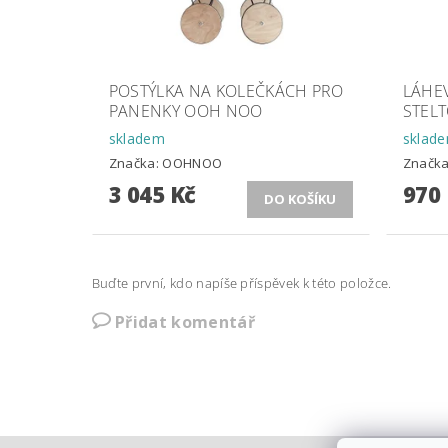
POSTÝLKA NA KOLEČKÁCH PRO
LÁHE
PANENKY OOH NOO
STELT
skladem
sklad
Značka:
OOHNOO
Značk
3 045 Kč
970
Buďte první, kdo napíše příspěvek k této položce.
Přidat komentář