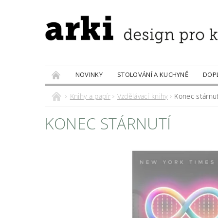
NOVINKY
STOLOVÁNÍ A KUCHYNĚ
DOP
PRODÁVANÉ ZNAČKY
DOBROTY
Knihy a papír
Vzdělávací knihy
Konec stárnut
KONEC STÁRNUTÍ