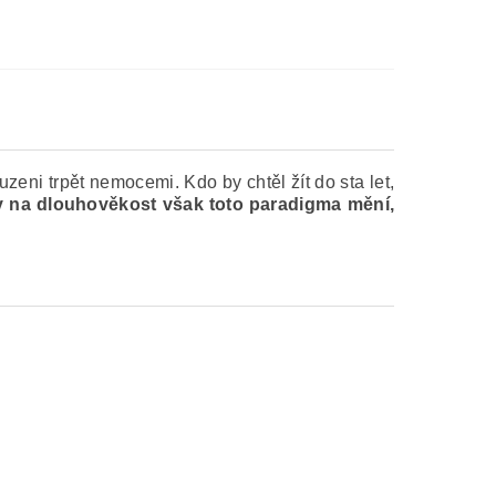
uzeni trpět nemocemi. Kdo by chtěl žít do sta let,
ky na dlouhověkost však toto paradigma mění,