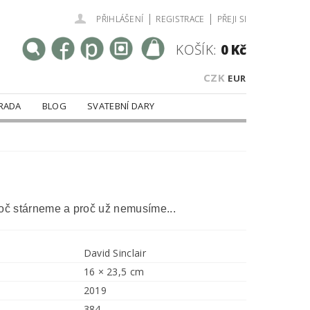
|
|
PŘIHLÁŠENÍ
REGISTRACE
PŘEJI SI
KOŠÍK:
0 Kč
CZK
EUR
RADA
BLOG
SVATEBNÍ DARY
roč stárneme a proč už nemusíme...
David Sinclair
16 × 23,5 cm
2019
384