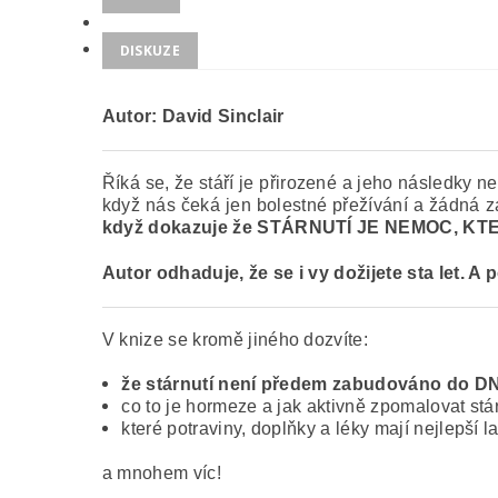
DISKUZE
Autor: David Sinclair
Říká se, že stáří je přirozené a jeho následky ne
když nás čeká jen bolestné přežívání a žádná 
když dokazuje že STÁRNUTÍ JE NEMOC, KT
Autor odhaduje, že se i vy dožijete sta let. A p
V knize se kromě jiného dozvíte:
že stárnutí není předem zabudováno do D
co to je hormeze a jak aktivně zpomalovat stá
které potraviny, doplňky a léky mají nejlepší l
a mnohem víc!