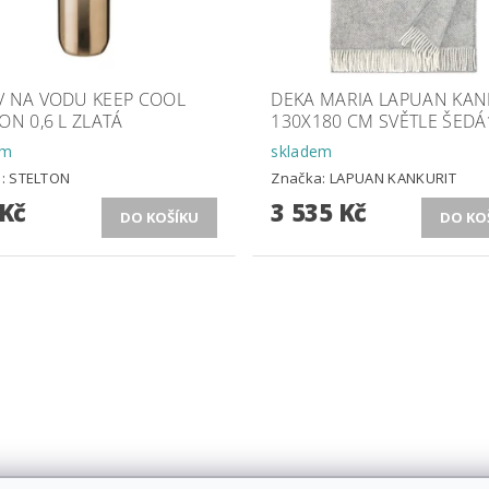
V NA VODU KEEP COOL
DEKA MARIA LAPUAN KAN
ON 0,6 L ZLATÁ
130X180 CM SVĚTLE ŠEDÁ
em
skladem
a:
STELTON
Značka:
LAPUAN KANKURIT
 Kč
3 535 Kč