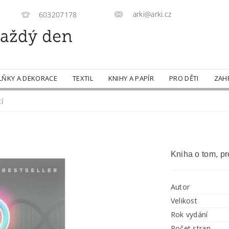
arki@arki.cz
603207178
LŇKY A DEKORACE
TEXTIL
KNIHY A PAPÍR
PRO DĚTI
ZAH
í
Kniha o tom, p
Autor
Velikost
Rok vydání
Počet stran