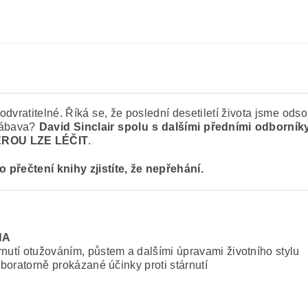
odvratitelné. Říká se, že poslední desetiletí života jsme odso
zábava?
David Sinclair spolu s dalšími předními odborní
EROU LZE LÉČIT
.
o přečtení knihy zjistíte, že nepřehání.
NA
rnutí otužováním, půstem a dalšími úpravami životního stylu
aboratorně prokázané účinky proti stárnutí