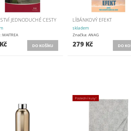
MSTVÍ JEDNODUCHÉ CESTY
LÍBÁNKOVÝ EFEKT
em
skladem
a:
MAITREA
Značka:
ANAG
 Kč
279 Kč
Poslední kusy!