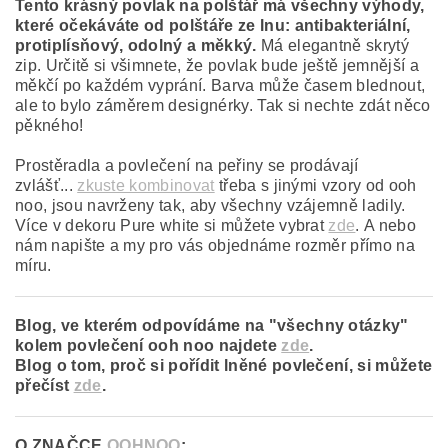
Tento krásný povlak na polštář má všechny výhody,
které očekáváte od polštáře ze lnu: antibakteriální,
protiplísňový, odolný a měkký.
Má elegantně skrytý
zip. Určitě si všimnete, že povlak bude ještě jemnější a
měkčí po každém vyprání. Barva může časem blednout,
ale to bylo záměrem designérky. Tak si nechte zdát něco
pěkného!
Prostěradla a povlečení na peřiny se prodávají
zvlášť...
zkuste kombinovat
třeba s jinými vzory od ooh
noo, jsou navrženy tak, aby všechny vzájemně ladily.
Více v dekoru Pure white si můžete vybrat
zde
. A nebo
nám napište a my pro vás objednáme rozměr přímo na
míru.
Blog, ve kterém odpovídáme na "všechny otázky"
kolem povlečení ooh noo najdete
zde
.
Blog o tom, proč si pořídit lněné povlečení, si můžete
přečíst
zde
.
O ZNAČCE
OOHNOO
: