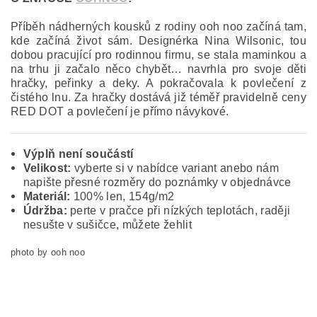
Příběh nádherných kousků z rodiny ooh noo začíná tam,
kde začíná život sám. Designérka Nina Wilsonic, tou
dobou pracující pro rodinnou firmu, se stala maminkou a
na trhu ji začalo něco chybět… navrhla pro svoje děti
hračky, peřinky a deky. A pokračovala k povlečení z
čistého lnu. Za hračky dostává již téměř pravidelně ceny
RED DOT a povlečení je přímo návykové.
Výplň není součástí
Velikost:
vyberte si v nabídce variant anebo nám
napište přesné rozměry do poznámky v objednávce
Materiál:
100% len, 154g/m2
Údržba:
perte v pračce při nízkých teplotách, raději
nesušte v sušičce, můžete žehlit
photo by ooh noo