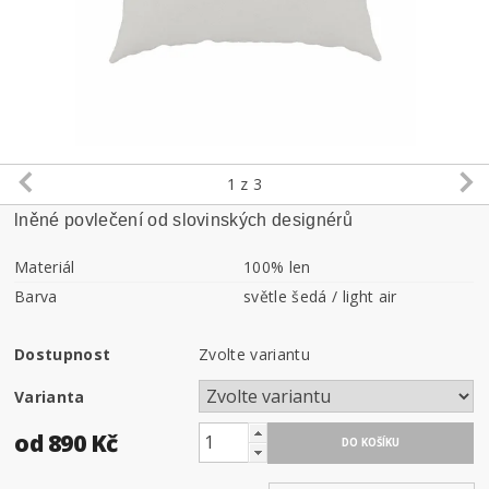
1
z 3
lněné povlečení od slovinských designérů
Materiál
100% len
Barva
světle šedá / light air
Dostupnost
Zvolte variantu
Varianta
od 890 Kč