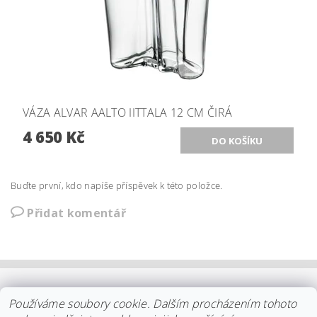
VÁZA ALVAR AALTO IITTALA 12 CM ČIRÁ
4 650 Kč
Buďte první, kdo napíše příspěvek k této položce.
Přidat komentář
OBCHODNÍ PODMÍNKY
|
PLATBA
|
DOPRAVA
|
KOLEKCE IITTALA
Používáme soubory cookie. Dalším procházením tohoto
|
KOLEKCE STELTON
|
DISTRIBUCE IITTALA
|
REKLAMACE/ODSTOUPENÍ
|
VŠE O NÁKUPU
|
KDO JSME
|