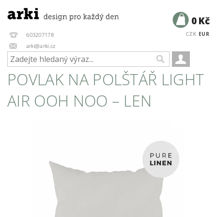
0 Kč
CZK
EUR
603207178
arki@arki.cz
POVLAK NA POLŠTÁŘ LIGHT
AIR OOH NOO – LEN