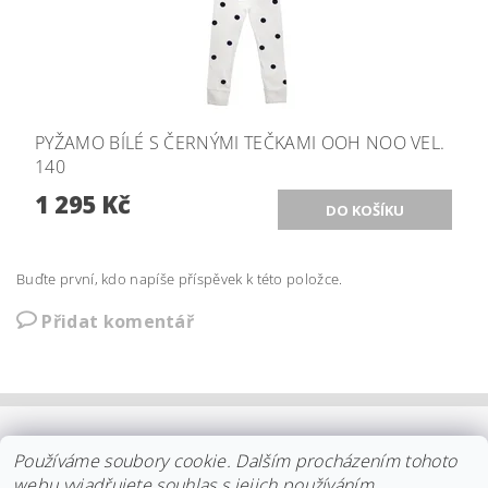
PYŽAMO BÍLÉ S ČERNÝMI TEČKAMI OOH NOO VEL.
140
1 295 Kč
Buďte první, kdo napíše příspěvek k této položce.
Přidat komentář
OBCHODNÍ PODMÍNKY
|
PLATBA
|
DOPRAVA
|
KOLEKCE IITTALA
Používáme soubory cookie. Dalším procházením tohoto
|
KOLEKCE STELTON
|
DISTRIBUCE IITTALA
|
REKLAMACE/ODSTOUPENÍ
|
VŠE O NÁKUPU
|
KDO JSME
|
webu vyjadřujete souhlas s jejich používáním.