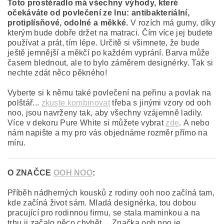
Toto
prostěradlo
má všechny výhody, které
očekáváte od povlečení ze lnu: antibakteriální,
protiplísňové, odolné a měkké.
V rozích má gumy, díky
kterým bude dobře držet na matraci. Čím více jej budete
používat a prát, tím lépe. Určitě si všimnete, že bude
ještě jemnější a měkčí po každém vyprání. Barva může
časem blednout, ale to bylo záměrem designérky. Tak si
nechte zdát něco pěkného!
Vyberte si k němu také povlečení na peřinu a povlak na
polštář...
zkuste kombinovat
třeba s jinými vzory od ooh
noo, jsou navrženy tak, aby všechny vzájemně ladily.
Více v dekoru Pure White si můžete vybrat
zde
. A nebo
nám napište a my pro vás objednáme rozměr přímo na
míru.
O ZNAČCE
OOH NOO
:
Příběh nádherných kousků z rodiny ooh noo začíná tam,
kde začíná život sám. Mladá designérka, tou dobou
pracující pro rodinnou firmu, se stala maminkou a na
trhu ji začalo něco chybět… Značka ooh noo je