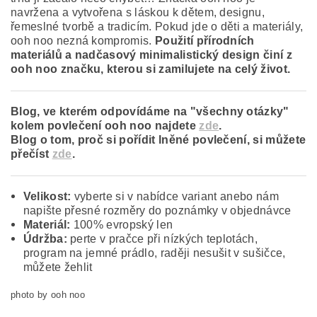
navržena a vytvořena s láskou k dětem, designu,
řemeslné tvorbě a tradicím. Pokud jde o děti a materiály,
ooh noo nezná kompromis.
Použití přírodních
materiálů a nadčasový minimalistický design činí z
ooh noo značku, kterou si zamilujete na celý život.
Blog, ve kterém odpovídáme na "všechny otázky"
kolem povlečení ooh noo najdete
zde
.
Blog o tom, proč si pořídit lněné povlečení, si můžete
přečíst
zde
.
Velikost:
v
yberte si v nabídce variant anebo nám
napište přesné rozměry do poznámky v objednávce
Materiál:
100% evropský len
Údržba:
perte v pračce při nízkých teplotách,
program na jemné prádlo, raději nesušit v sušičce,
můžete žehlit
photo by ooh noo