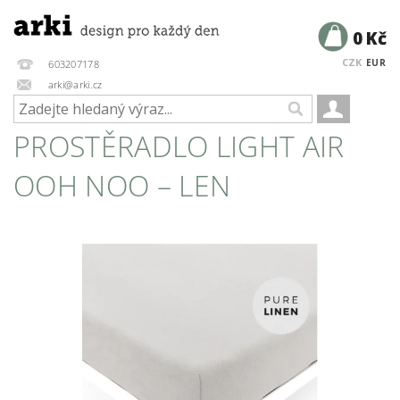
0 Kč
CZK
EUR
603207178
arki@arki.cz
PROSTĚRADLO LIGHT AIR
OOH NOO – LEN