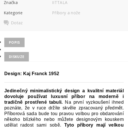
Značka
IITTALA
Kategorie
Příbory a nože
Dotaz
POPIS
DISKUZE
Design:
Kaj Franck 1952
Jedinečný minimalistický design a kvalitní materiál
dovoluje používat luxusní příbor na moderně i
tradičně prostřené tabuli.
Na první vyzkoušení ihned
poznáte, že v ruce držíte skvěle zpracovaný předmět.
Příborová sada bude tou pravou volbou pro obdarování
někoho blízkého nebo můžete designovým kouskem
udělat radost sami sobě.
Tyto příbory mají velkou