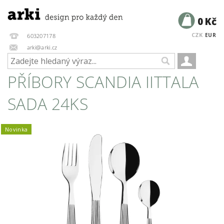
0 Kč
CZK
EUR
603207178
arki@arki.cz
PŘÍBORY SCANDIA IITTALA
SADA 24KS
Novinka