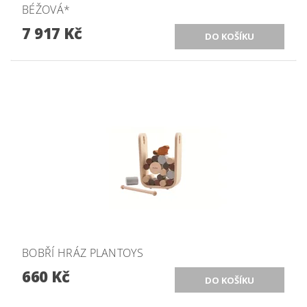
BÉŽOVÁ*
7 917 Kč
BOBŘÍ HRÁZ PLANTOYS
660 Kč