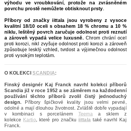
výhodu ve vroubkování, protože na zvrásněném
povrchu prostě nemůžete obtisknout prsty
.
Příbory od značky iittala jsou vyrobeny z vysoce
kvalitní 18/10 oceli s obsahem 18 % chromu a 10 %
niklu, leštěný povrch zaručuje odolnost proti reznutí
a zároveň vypadá velice luxusně.
Chrom chrání ocel
proti korozi, nikl zvyšuje odolnost proti korozi a zároveň
způsobuje lesklý vzhled, tvrdost a výjimečnou odolnost
proti vysokým teplotám.
O KOLEKCI
SCANDIA
:
Finský designér Kaj Franck navrhl kolekci příborů
Scandia již v roce 1952 a se záměrem na každodenní
používání těchto příborů zvolil čistý jednoduchý
design.
Příbory špičkové kvality jsou velmi pevné,
odolné a mají dlouhou životnost. Zvláště dobře vypadají
v kombinaci s porcelánem
Teema
a sklem z
kolekce
Kartio
, které pro značku
iittala
také navrhl Kaj
Franck.