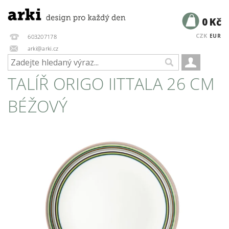
0 Kč
CZK
EUR
603207178
arki@arki.cz
TALÍŘ ORIGO IITTALA 26 CM
BÉŽOVÝ