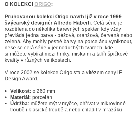
O KOLEKCI
ORIGO
:
Pruhovanou kolekci Origo navrhl již v roce 1999
švýcarský designér Alfredo Häberli.
Celá série je
rozdělena do několika barevných spekter, kdy vždy
převládá jedna barva - béžová, oranžová, červená nebo
zelená. Aby mohly pestré barvy na porcelánu vyniknout,
nese se celá série v jednoduchých tvarech, kde
si můžete vybírat mezi hrnky, miskami a talíři špičkové
kvality v různých velikostech.
V roce 2002 se kolekce Origo stala vítězem ceny iF
Design Award.
Velikost:
o 260 mm
Materiál:
porcelán
Údržba:
můžete mýt v myčce, ohřívat v mikrovlnné
troubě i klasické troubě a nebo chladit v mrazáku