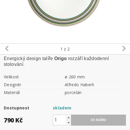
1
z 2
Energický design talíře
Origo
rozzáří každodenní
stolování.
Velikost
ø 260 mm
Designér
Alfredo Haberli
Materiál
porcelán
Dostupnost
skladem
790 Kč