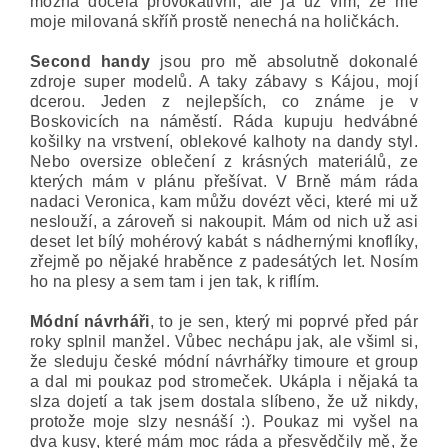
možná docela provokativní, ale já už vím, že mě
moje milovaná skříň prostě nenechá na holičkách.
Second handy
jsou pro mě absolutně dokonalé
zdroje super modelů. A taky zábavy s Kájou, mojí
dcerou. Jeden z nejlepších, co známe je v
Boskovicích na náměstí. Ráda kupuju hedvábné
košilky na vrstvení, oblekové kalhoty na dandy styl.
Nebo oversize oblečení z krásných materiálů, ze
kterých mám v plánu přešívat. V Brně mám ráda
nadaci Veronica, kam můžu dovézt věci, které mi už
neslouží, a zároveň si nakoupit. Mám od nich už asi
deset let bílý mohérový kabát s nádhernými knoflíky,
zřejmě po nějaké hraběnce z padesátých let. Nosím
ho na plesy a sem tam i jen tak, k riflím.
Módní návrháři
, to je sen, který mi poprvé před pár
roky splnil manžel. Vůbec nechápu jak, ale všiml si,
že sleduju české módní návrhářky timoure et group
a dal mi poukaz pod stromeček. Ukápla i nějaká ta
slza dojetí a tak jsem dostala slíbeno, že už nikdy,
protože moje slzy nesnáší :). Poukaz mi vyšel na
dva kusy, které mám moc ráda a přesvědčily mě, že