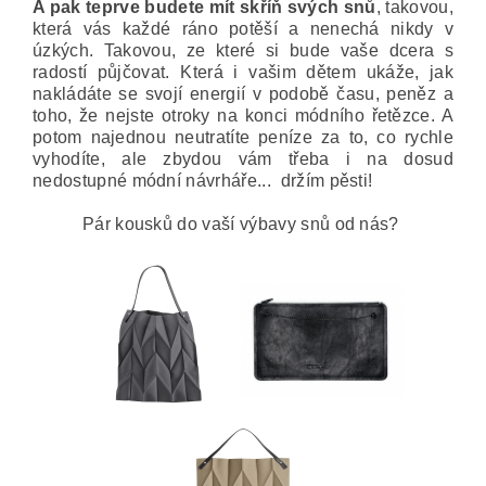
A pak teprve budete mít skříň svých snů
, takovou,
která vás každé ráno potěší a nenechá nikdy v
úzkých. Takovou, ze které si bude vaše dcera s
radostí půjčovat. Která i vašim dětem ukáže, jak
nakládáte se svojí energií v podobě času, peněz a
toho, že nejste otroky na konci módního řetězce. A
potom najednou neutratíte peníze za to, co rychle
vyhodíte, ale zbydou vám třeba i na dosud
nedostupné módní návrháře... držím pěsti!
Pár kousků do vaší výbavy snů od nás?