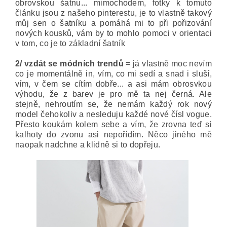
obrovskou šatnu... mimochodem, fotky k tomuto
článku jsou z našeho pinterestu, je to vlastně takový
můj sen o šatníku a pomáhá mi to při pořizování
nových kousků, vám by to mohlo pomoci v orientaci
v tom, co je to základní šatník
2/ vzdát se módních trendů
= já vlastně moc nevím
co je momentálně in, vím, co mi sedí a snad i sluší,
vím, v čem se cítím dobře... a asi mám obrosvkou
výhodu, že z barev je pro mě ta nej černá. Ale
stejně, nehroutím se, že nemám každý rok nový
model čehokoliv a nesleduju každé nové čísl vogue.
Přesto koukám kolem sebe a vím, že zrovna teď si
kalhoty do zvonu asi nepořídím. Něco jiného mě
naopak nadchne a klidně si to dopřeju.