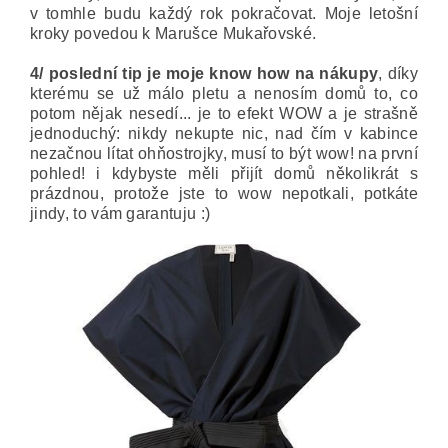
v tomhle budu každý rok pokračovat. Moje letošní
kroky povedou k Marušce Mukařovské.
4/ poslední tip je moje know how na nákupy
, díky
kterému se už málo pletu a nenosím domů to, co
potom nějak nesedí... je to efekt WOW a je strašně
jednoduchý: nikdy nekupte nic, nad čím v kabince
nezačnou lítat ohňostrojky, musí to být wow! na první
pohled! i kdybyste měli přijít domů několikrát s
prázdnou, protože jste to wow nepotkali, potkáte
jindy, to vám garantuju :)