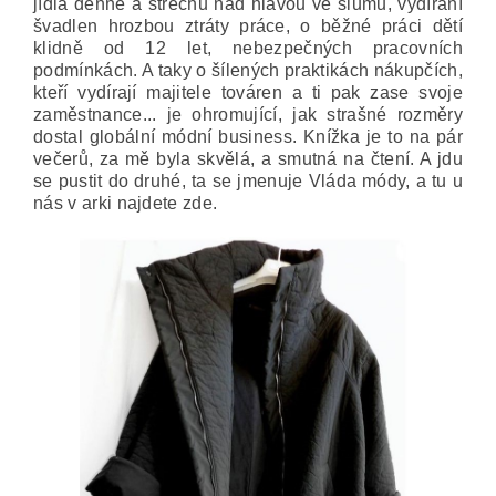
jídla denně a střechu nad hlavou ve slumu, vydírání
švadlen hrozbou ztráty práce, o běžné práci dětí
klidně od 12 let, nebezpečných pracovních
podmínkách. A taky o šílených praktikách nákupčích,
kteří vydírají majitele továren a ti pak zase svoje
zaměstnance... je ohromující, jak strašné rozměry
dostal globální módní business.
Knížka je to na pár
večerů, za mě byla skvělá, a smutná na čtení. A jdu
se pustit do druhé, ta se jmenuje Vláda módy, a tu u
nás v arki najdete zde.