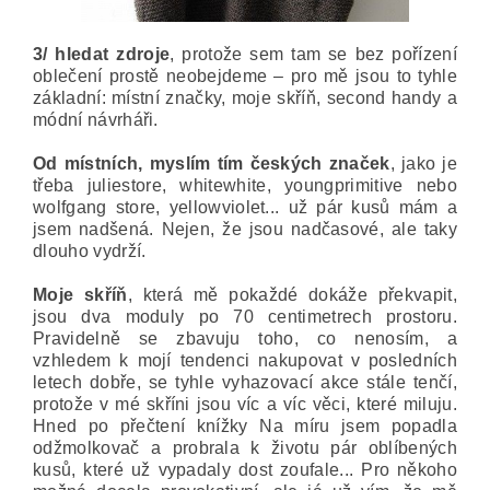
3/ hledat zdroje
, protože sem tam se bez pořízení
oblečení prostě neobejdeme – pro mě jsou to tyhle
základní: místní značky, moje skříň, second handy a
módní návrháři.
Od místních, myslím tím českých značek
, jako je
třeba juliestore, whitewhite, youngprimitive nebo
wolfgang store, yellowviolet... už pár kusů mám a
jsem nadšená. Nejen, že jsou nadčasové, ale taky
dlouho vydrží.
Moje skříň
, která mě pokaždé dokáže překvapit,
jsou dva moduly po 70 centimetrech prostoru.
Pravidelně se zbavuju toho, co nenosím, a
vzhledem k mojí tendenci nakupovat v posledních
letech dobře, se tyhle vyhazovací akce stále tenčí,
protože v mé skříni jsou víc a víc věci, které miluju.
Hned po přečtení knížky Na míru jsem popadla
odžmolkovač a probrala k životu pár oblíbených
kusů, které už vypadaly dost zoufale... Pro někoho