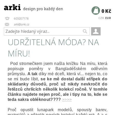
0 Kč
CZK
EUR
603207178
arki@arki.cz
UDRŽITELNÁ MÓDA? NA
MÍRU!
Pod stromečkem jsem našla knížku Na míru, která
popisuje poměry v Bangladéšském oděvním
průmyslu.
A tak
díky mé dceři, která ví... nejen to, co
se mi bude líbit,
se ke mě dostal další střípek do
skládanky důvodů, proč už nikdy nevkročit do
řetězců chrlících několik kolekcí ročně. V tomhle
článku najdete nejen proč, ale i tipy na to, kde se
teda sakra obléknout????
>>>>
Proč opustit lunapark modelů, spousty barev,
materiálů a několik nových kolekcí každý rok. A a s